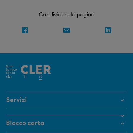
Condividere la pagina
Elemento
de
fr
it
attivo
Servizi
Aiuto e contatto
Blocco carta
Documenti