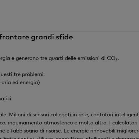
frontare grandi sfide
rgia e generano tre quarti delle emissioni di CO₂.
questi tre problemi:
, aria ed energia)
atici
le. Milioni di sensori collegati in rete, contatori intelli
fico, inquinamento atmosferico e molto altro. I calcolatori
e e fabbisogno di risorse. Le energie rinnovabili migliorer
 a limitazioni di utilizzo, condutture intelligenti e depurazi