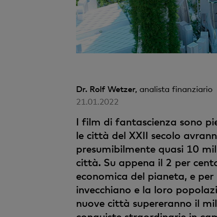
Dr. Rolf Wetzer,
analista finanziario
21.01.2022
I film di fantascienza sono pi
le città del XXII secolo avran
presumibilmente quasi 10 milia
città. Su appena il 2 per cent
economica del pianeta, e per i
invecchiano e la loro popolaz
nuove città supereranno il mil
conquiste straordinarie in c