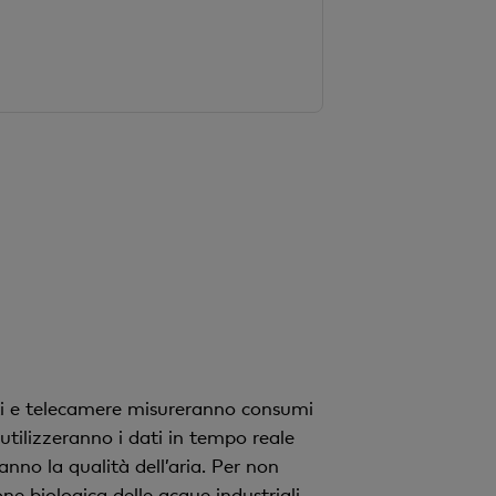
genti e telecamere misureranno consumi
 utilizzeranno i dati in tempo reale
anno la qualità dell’aria. Per non
one biologica delle acque industriali.