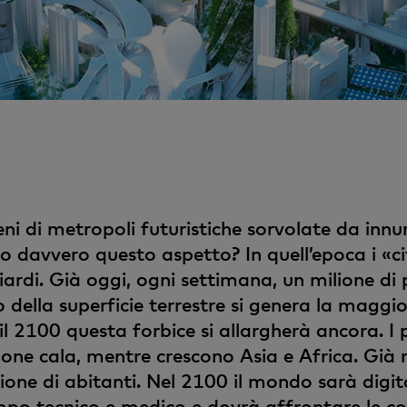
eni di metropoli futuristiche sorvolate da innu
no davvero questo aspetto? In quell’epoca i «c
rdi. Già oggi, ogni settimana, un milione di pe
o della superficie terrestre si genera la magg
l 2100 questa forbice si allargherà ancora. I p
ione cala, mentre crescono Asia e Africa. Già
ione di abitanti. Nel 2100 il mondo sarà digit
ampo tecnico e medico e dovrà affrontare le 