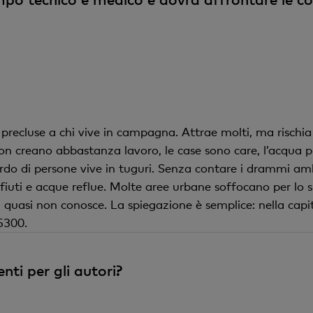
precluse a chi vive in campagna. Attrae molti, ma rischia d
n creano abbastanza lavoro, le case sono care, l’acqua pulit
rdo di persone vive in tuguri. Senza contare i drammi amb
ifiuti e acque reflue. Molte aree urbane soffocano per lo 
 quasi non conosce. La spiegazione è semplice: nella capi
5300.
i per gli autori?