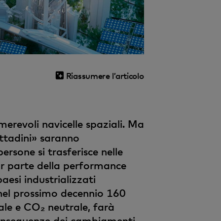
Riassumere l’articolo
merevoli navicelle spaziali. Ma
ittadini» saranno
rsone si trasferisce nelle
ior parte della performance
aesi industrializzati
 nel prossimo decennio 160
ale e CO₂ neutrale, farà
conseguenze dei cambiamenti