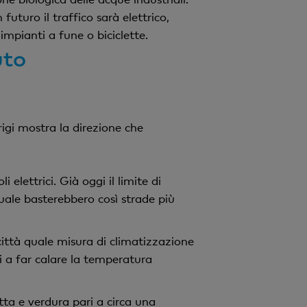
futuro il traffico sarà elettrico,
mpianti a fune o biciclette.
uto
rigi mostra la direzione che
elettrici. Già oggi il limite di
duale basterebbero così strade più
città quale misura di climatizzazione
i a far calare la temperatura
utta e verdura pari a circa una