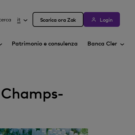
cerca
it
Scarica ora Zak
Login
Patrimonio e consulenza
Banca Cler
li Champs-