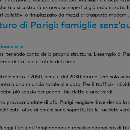
erà o si costruirà ex novo su superfici già urbanizzate. In 
 collettivi o rimpiazzato da mezzi di trasporto moderni, i
uro di Parigi: famiglie senz’a
finanziario
rsi tenendo conto della propria struttura. L’esempio di Pa
tema di traffico e tutela del clima:
ale entro il 2050, per cui dal 2030 ammetterà solo veicoli 
unta a una rinuncia totale alle auto. Per il traffico indivi
ebbe più spazio per pedoni, biciclette e aree verdi.
ito provoca ondate di afa. Parigi reagisce rinverdendo la 
dificate, oltre ai parchi sono soprattutto le facciate verd
à oggi i tetti di Parigi danno un raccolto giornaliero di fr