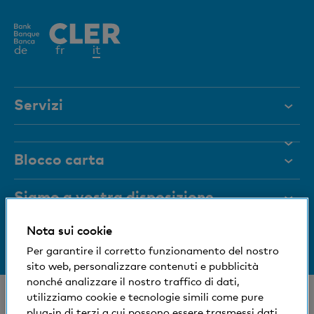
Elemento
de
fr
it
attivo
Servizi
Aiuto e contatto
Blocco carta
Documenti
Rivista
Siamo a vostra disposizione
Organi dirigenti
Nota sui cookie
Informazioni sulla banca
+41 (0)800 88 99 66
Medien
Per garantire il corretto funzionamento del nostro
Aiuto e contatto
sito web, personalizzare contenuti e pubblicità
Impronta sociale ed ecologica
nonché analizzare il nostro traffico di dati,
© Banca Cler
utilizziamo cookie e tecnologie simili come pure
plug-in di terzi a cui possono essere trasmessi dati