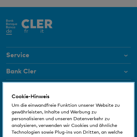
Aktives
de
fr
it
Element
Service
Hilfe & Kontakt
Bank Cler
Dokumente
Über uns
Karte sperren
Magazin
Cookie-Hinweis
Investor Relations
Wir sind für Sie da
Um die einwandfreie Funktion unserer Website zu
Führungsgremien
Jobs und Karriere
gewährleisten, Inhalte und Werbung zu
Medien
Bankinfos
personalisieren und unseren Datenverkehr zu
+41 (0)800 88 99 66
Medien
analysieren, verwenden wir Cookies und ähnliche
Hilfe & Kontakt
Sozial und umweltfreundlich
Technologien sowie Plug-ins von Dritten, an welche
Blog