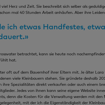
d viel Herz und Zeit. Sie beschreibt sich selber als geduldig
h schon mal 40 Stunden Arbeit anhäufen. Aber ihre Leiden
le ich etwas Handfestes, etwa
dauert.»
rossvater betrachtet, kann sie heute noch nachempfinde
ühlt hat.
ster oft auf dem Bauernhof ihrer Eltern mit. Je älter La
 denen viele Kleinbauern stehen. Sie gründete deshalb 2
 ihre Spezialitäten direkt verkaufen oder auch einem bre
tglieder. Jedes von ihnen kann seine eigene Website inne
hts, denn die Kosten für die Verwaltung werden mit den 
ngelegenheit, mit der ich die Eigenständigkeit der Kleinb