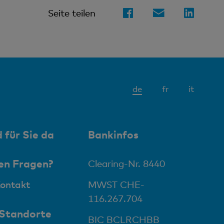
Seite teilen
Aktives
de
fr
it
Element
 für Sie da
Bankinfos
en Fragen?
Clearing-Nr. 8440
Kontakt
MWST CHE-
116.267.704
 Standorte
BIC BCLRCHBB