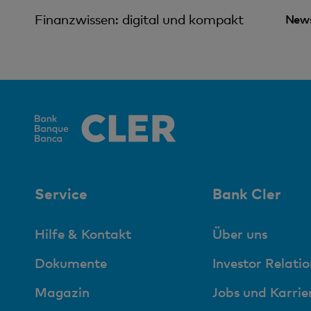
Finanzwissen: digital und kompakt
News
Service
Bank Cler
Hilfe & Kontakt
Über uns
Dokumente
Investor Relatio
Magazin
Jobs und Karrie