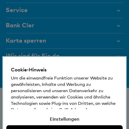
Service
Hilfe & Kontakt
Bank Cler
Dokumente
Über uns
Karte sperren
Magazin
Investor Relations
Wir sind für Sie da
Führungsgremien
Jobs und Karriere
Cookie-Hinweis
Medien
Bankinfos
+41 (0)800 88 99 66
Medien
Um die einwandfreie Funktion unserer Website zu
Hilfe & Kontakt
Sozial und umweltfreundlich
gewährleisten, Inhalte und Werbung zu
Blog
personalisieren und unseren Datenverkehr zu
© Bank Cler AG
analysieren, verwenden wir Cookies und ähnliche
Technologien sowie Plug-ins von Dritten, an welche
Standorte und Bancomaten
Rechtliche Bedingungen und Hinweise
Daten von Ihnen (wie z.B. IP-Adresse)
Datenschutzerklärung
gegebenenfalls auch ins Ausland übermittelt
Einstellungen
Impressum
werden können. Sie können der Verwendung von
nicht erforderlichen Cookies und ähnlichen