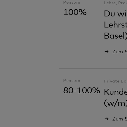
Pensum
Lehre, Pra
100%
Du wil
Lehrs
Basel
Zum S
Pensum
Private Ba
80-100%
Kunde
(w/m
Zum S