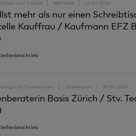
ktikum und Trainee
Befristet
16.07.2026
lst mehr als nur einen Schreibti
telle Kauffrau / Kaufmann EFZ 
)
tellenbeschrieb
nking und Privatkunden
Unbefristet
30.06.2026
nberaterin Basis Zürich / Stv. Te
)
tellenbeschrieb