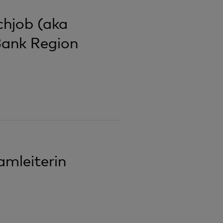
schjob (aka
Bank Region
amleiterin