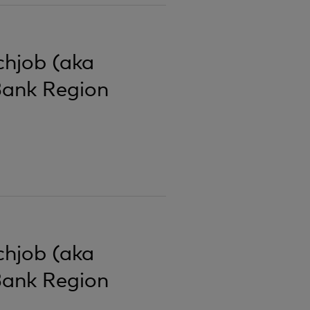
schjob (aka
Bank Region
schjob (aka
Bank Region