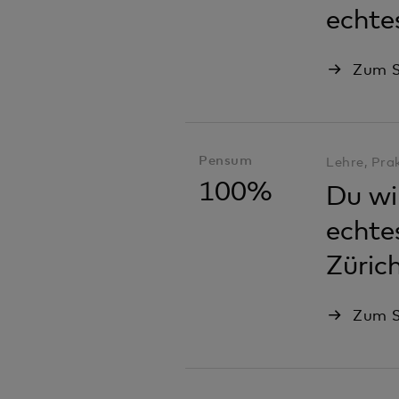
echte
Zum S
Pensum
Lehre, Pra
100%
Du wi
echte
Züric
Zum S