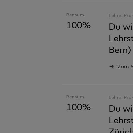
Pensum
Lehre, Pra
100%
Du wil
Lehrs
Bern)
Zum S
Pensum
Lehre, Pra
100%
Du wil
Lehrs
Züric