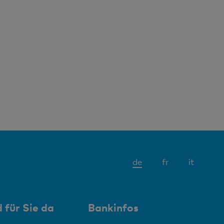
Aktives
de
fr
it
Element
 für Sie da
Bankinfos