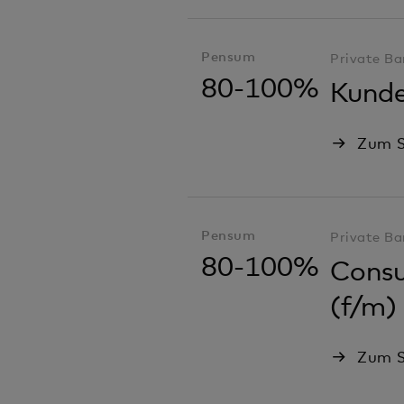
Pensum
Private Ba
80-100%
Kunde
Zum S
Pensum
Private Ba
80-100%
Consu
(f/m)
Zum S