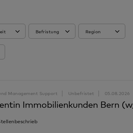
eit
Befristung
Region
 und Management Support
Unbefristet
05.08.2026
tentin Immobilienkunden Bern (
tellenbeschrieb