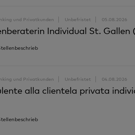
nking und Privatkunden
Unbefristet
05.08.2026
nberaterin Individual St. Gallen
tellenbeschrieb
nking und Privatkunden
Unbefristet
04.08.2026
lente alla clientela privata indi
tellenbeschrieb