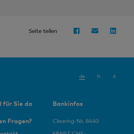
Seite teilen
Aktives
de
fr
it
Element
 für Sie da
Bankinfos
en Fragen?
Clearing-Nr. 8440
Kontakt
MWST CHE-