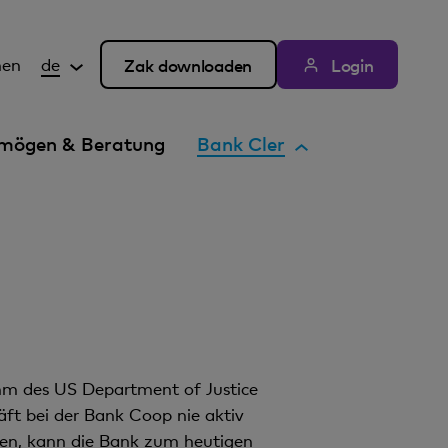
hen
de
Zak downloaden
Login
A
mögen & Beratung
Bank Cler
k
t
i
v
e
s
E
l
e
mm des US Department of Justice
m
äft bei der Bank Coop nie aktiv
e
ren, kann die Bank zum heutigen