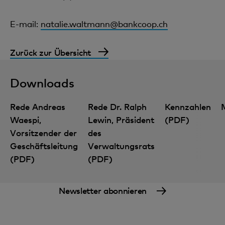
E-mail:
natalie.waltmann@bankcoop.ch
Zurück zur Übersicht
Downloads
Rede Andreas
Rede Dr. Ralph
Kennzahlen
Waespi,
Lewin, Präsident
(PDF)
Vorsitzender der
des
Geschäftsleitung
Verwaltungsrats
Finanzwissen: digital und kompakt
(PDF)
(PDF)
Newsletter abonnieren