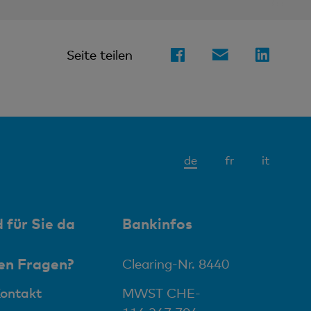
Seite teilen
Aktives
de
fr
it
Element
 für Sie da
Bankinfos
en Fragen?
Clearing-Nr. 8440
Kontakt
MWST CHE-