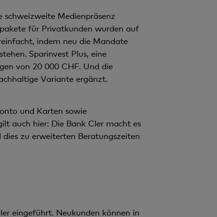
n
t
die schweizweite Medienpräsenz
kpakete für Privatkunden wurden auf
reinfacht, indem neu die Mandate
tehen. Sparinvest Plus, eine
ögen von 20 000 CHF. Und die
chhaltige Variante ergänzt.
Konto und Karten sowie
ilt auch hier: Die Bank Cler macht es
 dies zu erweiterten Beratungszeiten
yCler eingeführt. Neukunden können in