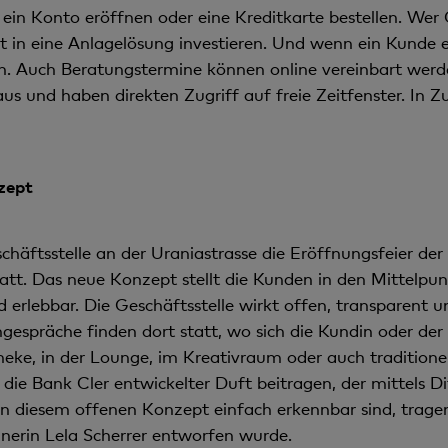
ein Konto eröffnen oder eine Kreditkarte bestellen. Wer
ekt in eine Anlagelösung investieren. Und wenn ein Kunde 
en. Auch Beratungstermine können online vereinbart wer
 aus und haben direkten Zugriff auf freie Zeitfenster. In Z
zept
chäftsstelle an der Uraniastrasse die Eröffnungsfeier der
tatt. Das neue Konzept stellt die Kunden in den Mittelp
erlebbar. Die Geschäftsstelle wirkt offen, transparent u
ngespräche finden dort statt, wo sich die Kundin oder de
heke, in der Lounge, im Kreativraum oder auch tradition
die Bank Cler entwickelter Duft beitragen, der mittels Di
n diesem offenen Konzept einfach erkennbar sind, tragen
erin Lela Scherrer entworfen wurde.