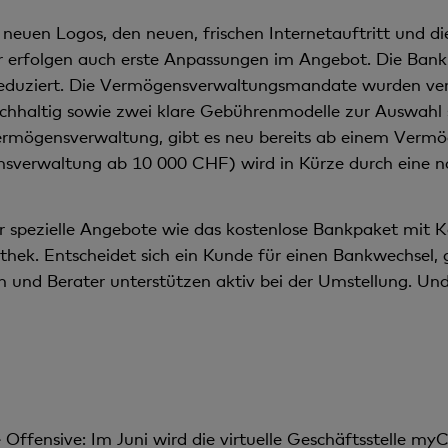
e neuen Logos, den neuen, frischen Internetauftritt und 
er erfolgen auch erste Anpassungen im Angebot. Die Ban
n reduziert. Die Vermögensverwaltungsmandate wurden ve
chhaltig sowie zwei klare Gebührenmodelle zur Auswahl s
rmögensverwaltung, gibt es neu bereits ab einem Verm
sverwaltung ab 10 000 CHF) wird in Kürze durch eine na
r spezielle Angebote wie das kostenlose Bankpaket mit 
thek. Entscheidet sich ein Kunde für einen Bankwechsel, g
 und Berater unterstützen aktiv bei der Umstellung. Und
e Offensive: Im Juni wird die virtuelle Geschäftsstelle m