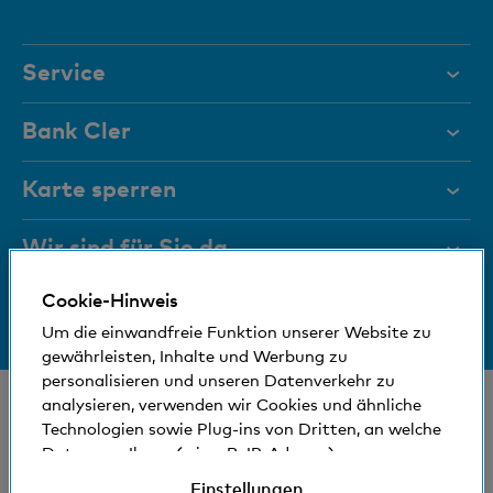
Element
Service
Hilfe & Kontakt
Bank Cler
Dokumente
Über uns
Karte sperren
Magazin
Investor Relations
Wir sind für Sie da
Führungsgremien
Jobs und Karriere
Cookie-Hinweis
Medien
Bankinfos
+41 (0)800 88 99 66
Medien
Um die einwandfreie Funktion unserer Website zu
Hilfe & Kontakt
Sozial und umweltfreundlich
gewährleisten, Inhalte und Werbung zu
Blog
personalisieren und unseren Datenverkehr zu
© Bank Cler AG
analysieren, verwenden wir Cookies und ähnliche
Technologien sowie Plug-ins von Dritten, an welche
Standorte und Bancomaten
Rechtliche Bedingungen und Hinweise
Daten von Ihnen (wie z.B. IP-Adresse)
Datenschutzerklärung
gegebenenfalls auch ins Ausland übermittelt
Einstellungen