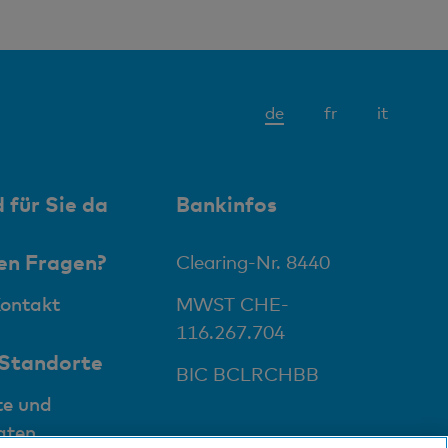
Aktives
de
fr
it
Element
 für Sie da
Bankinfos
en Fragen?
Clearing-Nr. 8440
Kontakt
MWST CHE-
116.267.704
 Standorte
BIC BCLRCHBB
te und
aten