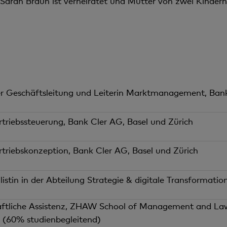
Sarah Braun ist verheiratet und Mutter von zwei Kindern
er Geschäftsleitung und Leiterin Marktmanagement, Bank
ertriebssteuerung, Bank Cler AG, Basel und Zürich
ertriebskonzeption, Bank Cler AG, Basel und Zürich
istin in der Abteilung Strategie & digitale Transformatio
ftliche Assistenz, ZHAW School of Management and Law,
 (60% studienbegleitend)