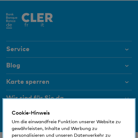
Aktives
de
fr
it
Element
Service
Hilfe & Kontakt
Blog
Dokumente
Karte sperren
Magazin
Wir sind für Sie da
Führungsgremien
Cookie-Hinweis
Medien
Bankinfos
+41 (0)800 88 99 66
Um die einwandfreie Funktion unserer Website zu
Hilfe & Kontakt
Sozial und umweltfreundlich
gewährleisten, Inhalte und Werbung zu
personalisieren und unseren Datenverkehr zu