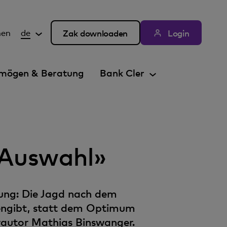
hen
de
Zak downloaden
Login
mögen & Beratung
Bank Cler
-Auswahl»
erung: Die Jagd nach dem
dengibt, statt dem Optimum
erautor Mathias Binswanger.