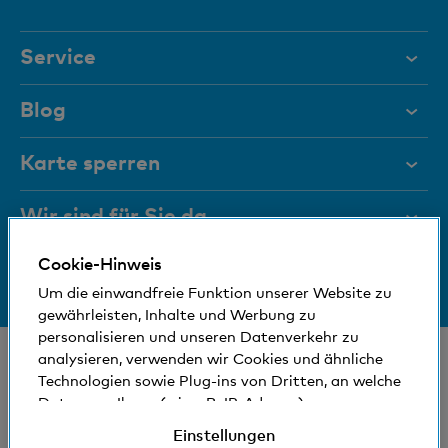
Element
Service
Hilfe & Kontakt
Blog
Dokumente
Karte sperren
Magazin
Wir sind für Sie da
Führungsgremien
Cookie-Hinweis
Medien
Bankinfos
+41 (0)800 88 99 66
Um die einwandfreie Funktion unserer Website zu
Hilfe & Kontakt
Sozial und umweltfreundlich
gewährleisten, Inhalte und Werbung zu
personalisieren und unseren Datenverkehr zu
© Bank Cler AG
analysieren, verwenden wir Cookies und ähnliche
Technologien sowie Plug-ins von Dritten, an welche
Standorte und Bancomaten
Rechtliche Bedingungen und Hinweise
Daten von Ihnen (wie z.B. IP-Adresse)
Datenschutzerklärung
gegebenenfalls auch ins Ausland übermittelt
Einstellungen
Impressum
werden können. Sie können der Verwendung von