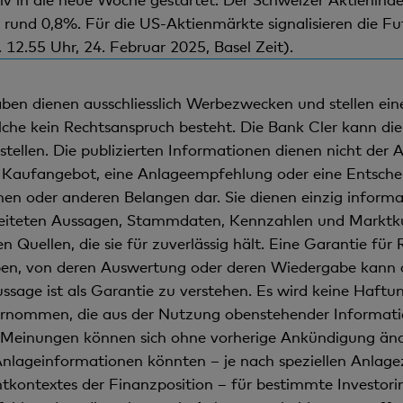
und 0,8%. Für die US-Aktienmärkte signalisieren die Futu
 12.55 Uhr, 24. Februar 2025, Basel Zeit).
en dienen ausschliesslich Werbezwecken und stellen eine 
lche kein Rechtsanspruch besteht. Die Bank Cler kann die 
tellen. Die publizierten Informationen dienen nicht der
in Kaufangebot, eine Anlageempfehlung oder eine Entscheid
ichen oder anderen Belangen dar. Sie dienen einzig inform
beiteten Aussagen, Stammdaten, Kennzahlen und Marktku
n Quellen, die sie für zuverlässig hält. Eine Garantie für 
ben, von deren Auswertung oder deren Wiedergabe kann d
age ist als Garantie zu verstehen. Es wird keine Haftun
nommen, die aus der Nutzung obenstehender Informati
einungen können sich ohne vorherige Ankündigung änder
nlageinformationen könnten – je nach speziellen Anlagez
tkontextes der Finanzposition – für bestimmte Investori