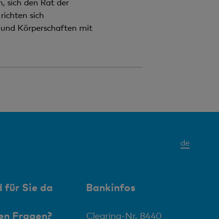
, sich den Rat der
richten sich
n und Körperschaften mit
Aktives
de
Elemen
 für Sie da
Bankinfos
en Fragen?
Clearing-Nr. 8440