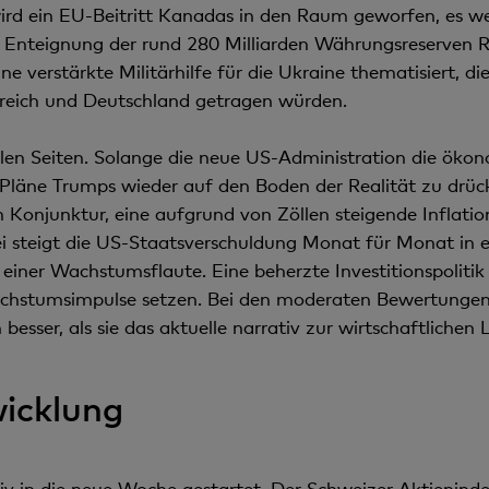
rd ein EU-Beitritt Kanadas in den Raum geworfen, es we
 Enteignung der rund 280 Milliarden Währungsreserven R
ine verstärkte Militärhilfe für die Ukraine thematisiert,
kreich und Deutschland getragen würden.
llen Seiten. Solange die neue US-Administration die öko
ie Pläne Trumps wieder auf den Boden der Realität zu drüc
n Konjunktur, eine aufgrund von Zöllen steigende Inflati
bei steigt die US-Staatsverschuldung Monat für Monat i
n einer Wachstumsflaute. Eine beherzte Investitionspoliti
stumsimpulse setzen. Bei den moderaten Bewertungen eu
besser, als sie das aktuelle narrativ zur wirtschaftlichen L
icklung
itiv in die neue Woche gestartet. Der Schweizer Aktienind