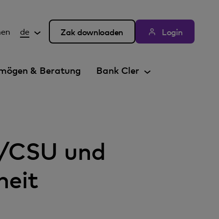
hen
de
Zak downloaden
Login
mögen & Beratung
Bank Cler
U/CSU und
heit