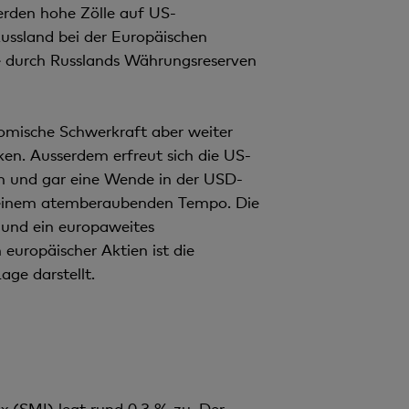
rden hohe Zölle auf US-
ussland bei der Europäischen
 die durch Russlands Währungsreserven
nomische Schwerkraft aber weiter
ken. Ausserdem erfreut sich die US-
on und gar eine Wende in der USD-
n einem atemberaubenden Tempo. Die
k und ein europaweites
ropäischer Aktien ist die
age darstellt.
ex (SMI) legt rund 0,3 % zu. Der