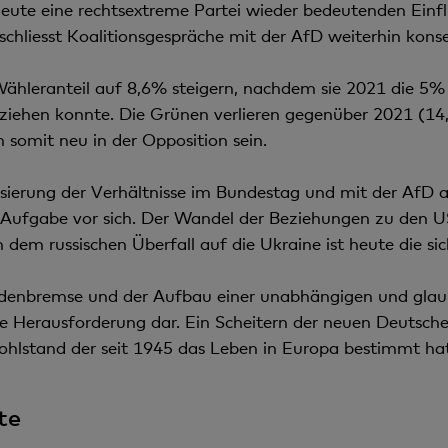
eute eine rechtsextreme Partei wieder bedeutenden Einflu
liesst Koalitionsgespräche mit der AfD weiterhin kons
Wähleranteil auf 8,6% steigern, nachdem sie 2021 die 5%
ziehen konnte. Die Grünen verlieren gegenüber 2021 (14
somit neu in der Opposition sein.
sierung der Verhältnisse im Bundestag und mit der AfD al
 Aufgabe vor sich. Der Wandel der Beziehungen zu den U
em russischen Überfall auf die Ukraine ist heute die sic
ldenbremse und der Aufbau einer unabhängigen und gla
ische Herausforderung dar. Ein Scheitern der neuen Deutsch
ohlstand der seit 1945 das Leben in Europa bestimmt hat 
te