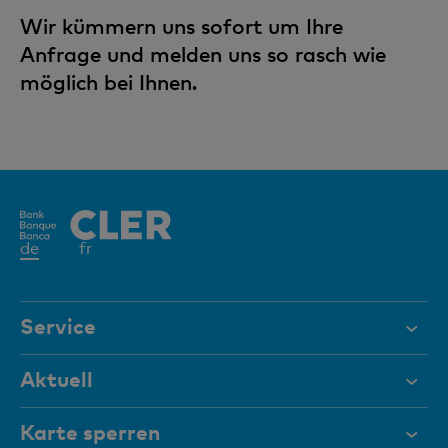
Wir kümmern uns sofort um Ihre
Anfrage und melden uns so rasch wie
möglich bei Ihnen.
Aktives
de
fr
Element
Service
Hilfe & Kontakt
Aktuell
Dokumente
Mach mehr aus deinem Geld.
Karte sperren