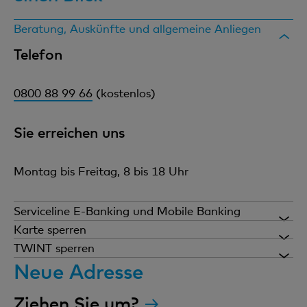
Beratung, Auskünfte und allgemeine Anliegen
Telefon
0800 88 99 66
(kostenlos)
Sie erreichen uns
Montag bis Freitag, 8 bis 18 Uhr
Serviceline E-Banking und Mobile Banking
Telefon
Karte sperren
Lassen Sie Ihre Karte bei Verlust oder Diebstahl
TWINT sperren
umgehend sperren.
Lassen Sie bei einem Betrugsverdacht ihr TWINT-
Neue Adresse
0848 845 245
(Einheitstarif)
Konto umgehend sperren
Ziehen Sie um?
Telefon
Sie erreichen uns