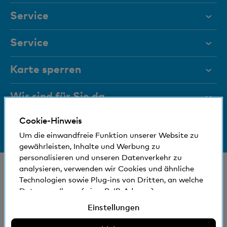
Service
Hilfe & Kontakt
Service
Dokumente
Digital Banking
Karte sperren
Magazin
Hilfe und Kontakt
Wir sind für Sie da
Führungsgremien
Dokumente
Cookie-Hinweis
Medien
Bankinfos
+41 (0)800 88 99 66
Newsletter
Um die einwandfreie Funktion unserer Website zu
Hilfe & Kontakt
Sozial und umweltfreundlich
gewährleisten, Inhalte und Werbung zu
Standorte
personalisieren und unseren Datenverkehr zu
Self Onboarding
© Bank Cler AG
analysieren, verwenden wir Cookies und ähnliche
Technologien sowie Plug-ins von Dritten, an welche
Standorte und Bancomaten
Rechtliche Bedingungen und Hinweise
Daten von Ihnen (wie z.B. IP-Adresse)
Datenschutzerklärung
gegebenenfalls auch ins Ausland übermittelt
Einstellungen
Impressum
werden können. Sie können der Verwendung von
nicht erforderlichen Cookies und ähnlichen