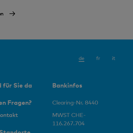
en
Aktives
de
fr
it
Element
 für Sie da
Bankinfos
en Fragen?
Clearing-Nr. 8440
Kontakt
MWST CHE-
116.267.704
 Standorte