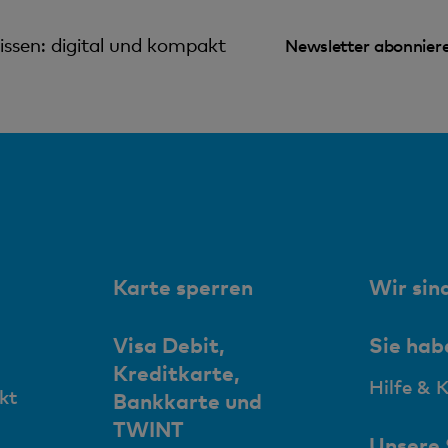
ssen: digital und kompakt
Newsletter abonnier
Karte sperren
Wir sind
Visa Debit,
Sie hab
Kreditkarte,
Hilfe & 
kt
Bankkarte und
TWINT
Unsere