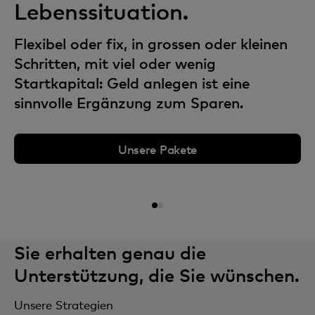
Lebenssituation.
sein?
Flexibel oder fix, in grossen oder kleinen
Sie wollen Rendite. Aber nicht um den
Schritten, mit viel oder wenig
Preis eines zu hohen Risikos? Sie haben
Startkapital: Geld anlegen ist eine
klare Vorstellungen zur Nachhaltigkeit?
sinnvolle Ergänzung zum Sparen.
Bei uns sind Sie richtig.
Beraten werden
Unsere Pakete
Sie erhalten genau die
Unterstützung, die Sie wünschen.
Unsere Strategien