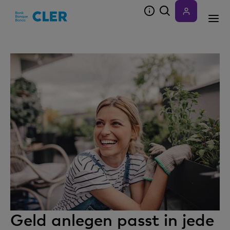
Accesskeys
Geld anlegen passt in jede
Wie sicher kann ich mir