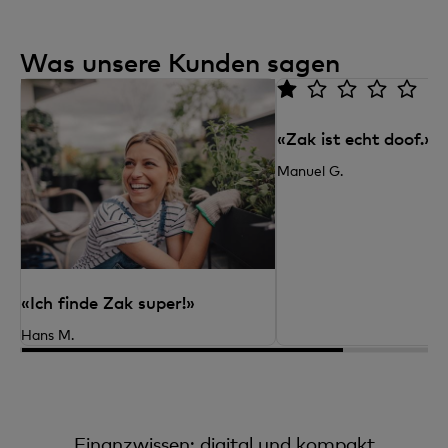
Was unsere Kunden sagen
1
«Zak ist echt doof.»
Manuel G.
«Ich finde Zak super!»
Hans M.
Finanzwissen: digital und kompakt