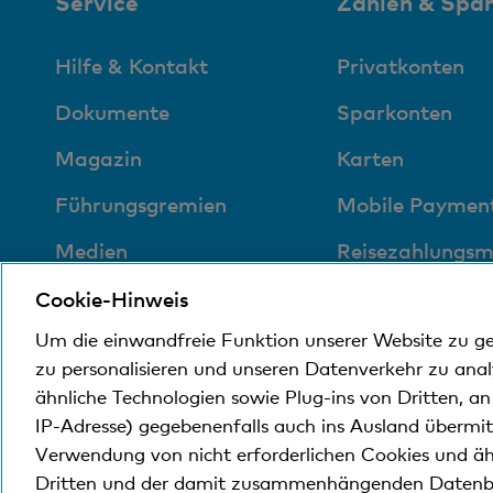
Service
Zahlen & Spa
Hilfe & Kontakt
Privatkonten
Dokumente
Sparkonten
Magazin
Karten
Führungsgremien
Mobile Paymen
Medien
Reisezahlungsmi
Sozial und
Immobilienkun
Cookie-Hinweis
umweltfreundlich
Um die einwandfreie Funktion unserer Website zu g
Digital Banking
zu personalisieren und unseren Datenverkehr zu ana
ähnliche Technologien sowie Plug-ins von Dritten, a
IP-Adresse) gegebenenfalls auch ins Ausland übermi
© Bank Cler AG
Rechtliche Bedingungen und Hi
Verwendung von nicht erforderlichen Cookies und äh
Dritten und der damit zusammenhängenden Datenb