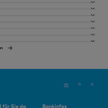
r Anlagegeschäfte in Euro tätigen
ederzeit über Ihr gesamtes Kontoguthaben
ostenlos
en
HF 2 pro Kalendermonat
Cler Mastercard® Commercial Gold
Aktives
de
fr
it
Element
HF 5 pro Kalendermonat
 für Sie da
Bankinfos
HF –.40 pro Buchung; kostenlose Transaktionen