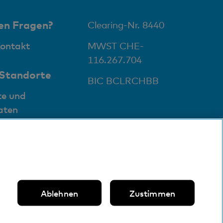
it Wertschriften, Handel, Vorsorge und
reditgeschäfte sowie E-Banking-Buchungen
en Fragen?
Clearing-Nr. 8440
Kontakt
MWST CHE-
in kostenloser monatlicher Kontoauszug für den
116.267.704
ontoinhaber, weitere Auszüge je 1 CHF
 Standorte
BIC BCLRCHBB
in kostenloser vierteljährlicher Kontoabschluss,
te und
eitere Abschlüsse je 10 CHF
aten
5% vom Bruttozinsertrag, sofern dieser 200 CHF
bersteigt und Kontoabschluss jährlich
ostenlos
emäss Posttarif
Ablehnen
Zustimmen
ei Ein-/Auszahlungen 1% (mindestens 20 CHF)