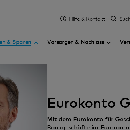
Hilfe & Kontakt
Suc
A
en & Sparen
Vorsorgen & Nachlass
Ver
k
t
i
v
e
s
E
Eurokonto G
l
e
m
Mit dem Eurokonto für Gesch
e
Bankgeschäfte im Euroraum 