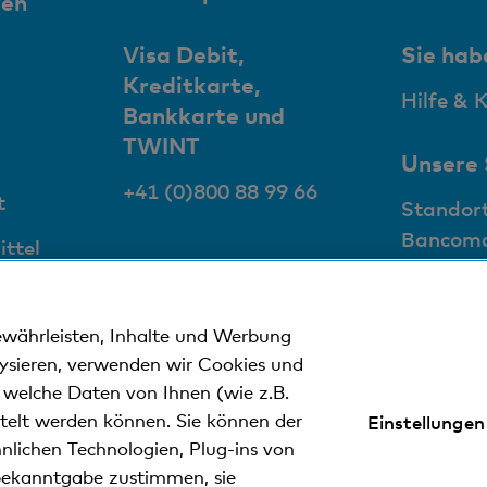
ren
m
Buchungsspesen
K
Visa Debit,
Sie hab
Kreditkarte,
Hilfe & 
E
Bankkarte und
K
Kontoauszug
TWINT
Unsere
E
+41 (0)800 88 99 66
t
Standor
w
Kontoabschluss
Bancom
ttel
3
ü
Verrechnungssteuer
den
ewährleisten, Inhalte und Werbung
K
Kontosaldierung
lysieren, verwenden wir Cookies und
n welche Daten von Ihnen (wie z.B.
G
ttelt werden können. Sie können der
Einstellungen
Porti
nweise
Datenschutzerklärung
Impressum
nlichen Technologien, Plug-ins von
B
ekanntgabe zustimmen, sie