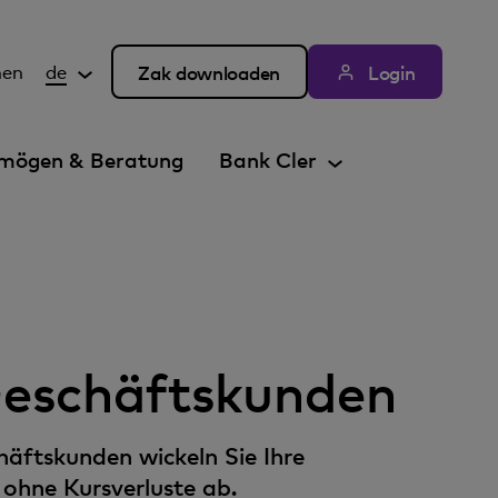
hen
de
Zak downloaden
Login
mögen & Beratung
Bank Cler
eschäftskunden
äftskunden wickeln Sie Ihre
ohne Kursverluste ab.