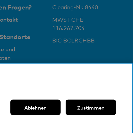
en Fragen?
Clearing-Nr. 8440
ostenloser Versand von jährlichem Kontoauszug;
Kontakt
MWST CHE-
inzelanzeigen gemäss Posttarif
116.267.704
 Standorte
BIC BCLRCHBB
te und
aten
Ablehnen
Zustimmen