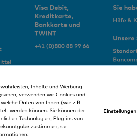
Kontosaldierung
Visa Debit,
Sie hab
K
Kreditkarte,
Hilfe & 
E
Porto
Bankkarte und
TWINT
Unsere
+41 (0)800 88 99 66
t
Standor
Bancom
ttel
den
ewährleisten, Inhalte und Werbung
lysieren, verwenden wir Cookies und
n welche Daten von Ihnen (wie z.B.
ttelt werden können. Sie können der
Einstellungen
nweise
Datenschutzerklärung
Impressum
nlichen Technologien, Plug-ins von
ekanntgabe zustimmen, sie
formationen:
ler Kantonalbank.