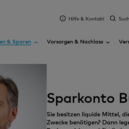
Hilfe & Kontakt
Suc
A
en & Sparen
Vorsorgen & Nachlass
Ver
k
t
i
v
e
s
Sparkonto B
E
l
e
Sie besitzen liquide Mittel, di
m
Zwecke benötigen? Dann lege
e