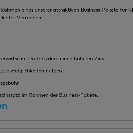
Rahmen eines unserer attraktiven Business-Pakete für K
gelegtes Vermögen.
nd erwirtschaften trotzdem einen höheren Zins.
kzugsmöglichkeiten nutzen.
sgebühr.
gszinssatz im Rahmen der Business-Pakete.
en
Für Geschäftskunden, die überschüssige Liquidität att