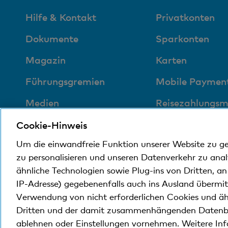
Hilfe & Kontakt
Privatkonten
Dokumente
Sparkonten
Magazin
Karten
Führungsgremien
Mobile Paymen
Medien
Reisezahlungsmi
Sozial und
Immobilienkun
Cookie-Hinweis
umweltfreundlich
Um die einwandfreie Funktion unserer Website zu g
Digital Banking
zu personalisieren und unseren Datenverkehr zu ana
ähnliche Technologien sowie Plug-ins von Dritten, a
IP-Adresse) gegebenenfalls auch ins Ausland übermi
© Bank Cler AG
Rechtliche Bedingungen und Hi
Verwendung von nicht erforderlichen Cookies und äh
Dritten und der damit zusammenhängenden Datenb
ablehnen oder Einstellungen vornehmen. Weitere In
Die Bank Cler ist eine Tochtergesellschaft der Bas