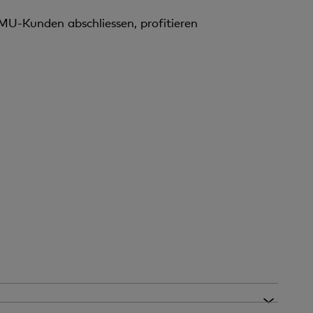
MU-Kunden abschliessen, profitieren
raktiv platzieren wollen.