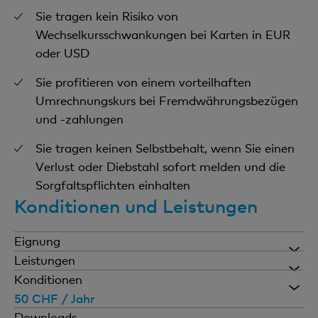
Sie tragen kein Risiko von
Wechselkursschwankungen bei Karten in EUR
oder USD
Sie profitieren von einem vorteilhaften
Umrechnungskurs bei Fremdwährungsbezügen
und -zahlungen
Sie tragen keinen Selbstbehalt, wenn Sie einen
Verlust oder Diebstahl sofort melden und die
Sorgfaltspflichten einhalten
Konditionen und Leistungen
Eignung
Für Privatkunden ab 14 Jahren, die ihre Ausgaben
Leistungen
im Griff haben möchten.
Mit dem Prämienprogramm surprize sammeln
Konditionen
Sie 1 surprize-Punkt pro 1 CHF Umsatz bei
50 CHF / Jahr
allen Kartenzahlungen (nur Karten in CHF)
Downloads