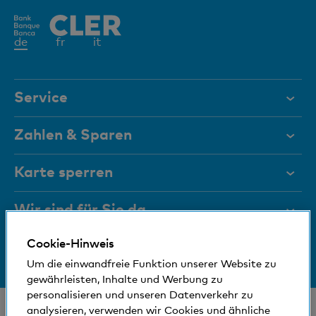
Aktives
de
fr
it
Element
Service
Hilfe & Kontakt
Zahlen & Sparen
Dokumente
Privatkonten
Karte sperren
Magazin
Sparkonten
Wir sind für Sie da
Führungsgremien
Karten
Cookie-Hinweis
Medien
Bankinfos
+41 (0)800 88 99 66
Mobile Payment
Um die einwandfreie Funktion unserer Website zu
Hilfe & Kontakt
Sozial und umweltfreundlich
gewährleisten, Inhalte und Werbung zu
Reisezahlungsmittel
personalisieren und unseren Datenverkehr zu
Immobilienkunden
© Bank Cler AG
analysieren, verwenden wir Cookies und ähnliche