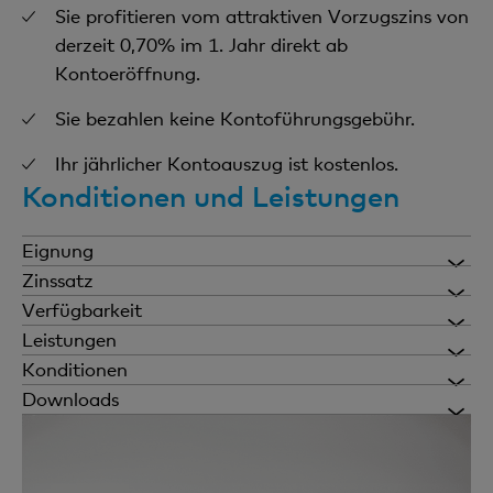
Sie profitieren vom attraktiven Vorzugszins von
derzeit 0,70% im 1. Jahr direkt ab
Kontoeröffnung.
Sie bezahlen keine Kontoführungsgebühr.
Ihr jährlicher Kontoauszug ist kostenlos.
Konditionen und Leistungen
Eignung
Wenn Sie als Privatperson von einem besseren Zins
Zinssatz
profitieren möchten.
Derzeit 0,10% Basiszins + 0,60% Bonuszins*
Verfügbarkeit
Rückzugsmöglichkeiten: 50 000 CHF pro
Leistungen
Bonusmöglichkeit
Kostenlos
Kalenderjahr. Für höhere Beträge gilt eine
Konditionen
* Bei Kontoneueröffnung erhalten Sie für
Kündigungsfrist von sechs Monaten.
Kontoeröffnung
Downloads
Nettoneugeldeinlagen einen Zinsbonus von 0,60%
Factsheet Sparkonto Plus
Digital-Banking
Überziehung der Rückzugslimite: Der
Kostenlos
für ein Jahr ab Datum der Kontoeröffnung. Für
limitenüberschreitende Betrag wird mit 2%
Factsheet Zahlungsverkehr
Bank Cler Bankkarte (eine pro Kunde), jede
Nettoneugeldeinzahlungen
nach Ablauf des
Kapitalabzug belastet.