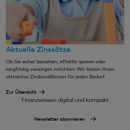
Aktuelle Zinssätze
Ob Sie sicher bezahlen, effektiv sparen oder
langfristig vorsorgen möchten: Wir bieten Ihnen
attraktive Zinskonditionen für jeden Bedarf.
Zur Übersicht
Finanzwissen: digital und kompakt
Newsletter abonnieren