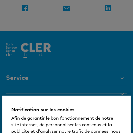
Elément
de
fr
it
actif
Service
Aide et contact
Blocage de carte
Documents
Notification sur les cookies
Magazine
Nous nous tenons à votre disposition
Afin de garantir le bon fonctionnement de notre
site internet, de personnaliser les contenus et la
Organes de direction
Informations relatives à la banque
publicité et d'analyser notre trafic de données, nous