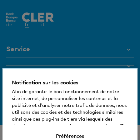
Elément
de
fr
it
actif
Service
Aide et contact
Blocage de carte
Documents
Notification sur les cookies
Magazine
Nous nous tenons à votre disposition
Afin de garantir le bon fonctionnement de notre
site internet, de personnaliser les contenus et la
Organes de direction
Informations relatives à la banque
publicité et d'analyser notre trafic de données, nous
+41 (0)800 88 99 66
utilisons des cookies et des technologies similaires
Medias
Aide et contact
ainsi que des plug-ins de tiers via lesquels des
données vous concernant (comme votre adresse IP,
Social et compatible avec l'environnement
par exemple) peuvent éventuellement être aussi
© Banque Cler
Préférences
transmises à l'étranger. Vous pouvez accepter ou