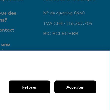
us des
N° de clearing 8440
ns?
TVA CHE-116.267.704
contact
BIC BCLRCHBB
 une
ale
ursales et
ts
Refuser
Accepter