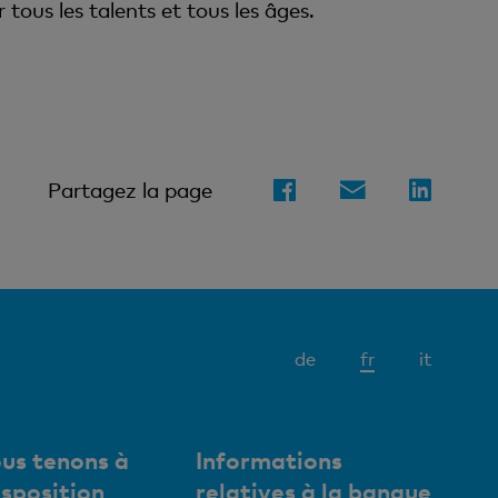
 tous les talents et tous les âges.
Partagez la page
Elément
de
fr
it
actif
us tenons à
Informations
isposition
relatives à la banque