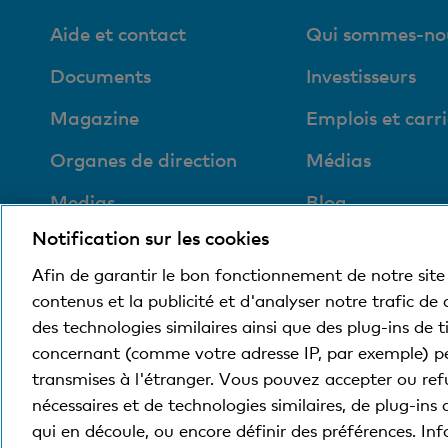
Aide et contact
Qui sommes-no
Documents
Investisseurs
Magazine
Emplois et carri
Organes de direction
Médias
Medias
Blog
Notification sur les cookies
Social et compatible
avec l'environnement
Afin de garantir le bon fonctionnement de notre site 
contenus et la publicité et d'analyser notre trafic de
des technologies similaires ainsi que des plug-ins de 
concernant (comme votre adresse IP, par exemple) p
© Banque Cler
Conditions juridiques et mentions
transmises à l'étranger. Vous pouvez accepter ou refu
nécessaires et de technologies similaires, de plug-ins 
qui en découle, ou encore définir des préférences. I
La Banque Cler est une filiale détenue à 100% par