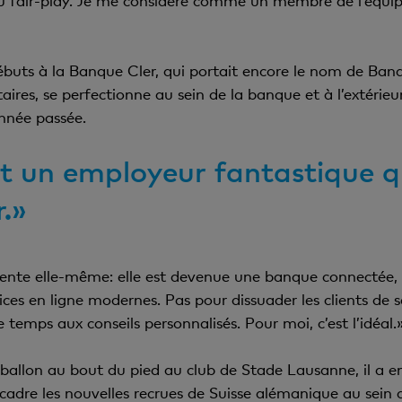
u fair-play. Je me considère comme un membre de l’équipe,
débuts à la Banque Cler, qui portait encore le nom de Banq
aires, se perfectionne au sein de la banque et à l’extérie
année passée.
t un employeur fantastique q
r.»
invente elle-même: elle est devenue une banque connectée,
ices en ligne modernes. Pas pour dissuader les clients de 
 temps aux conseils personnalisés. Pour moi, c’est l’idéal.
allon au bout du pied au club de Stade Lausanne, il a en
ncadre les nouvelles recrues de Suisse alémanique au sein