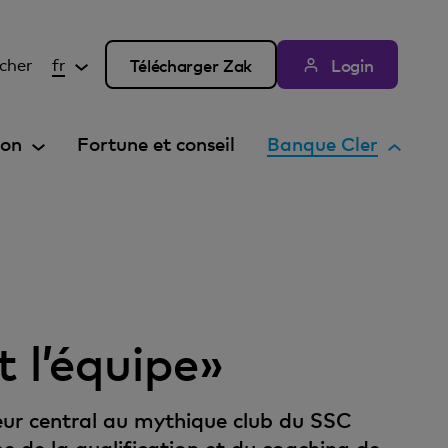
cher
fr
Télécharger Zak
Login
E
ion
Fortune et conseil
Banque Cler
l
é
m
e
n
t
a
t l’équipe»
c
t
i
eur central au mythique club du SSC
f