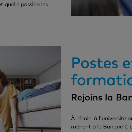
t quelle passion les
Postes e
formatio
Rejoins la Ba
À l’école, à l'universit
mènent à la Banque Cler