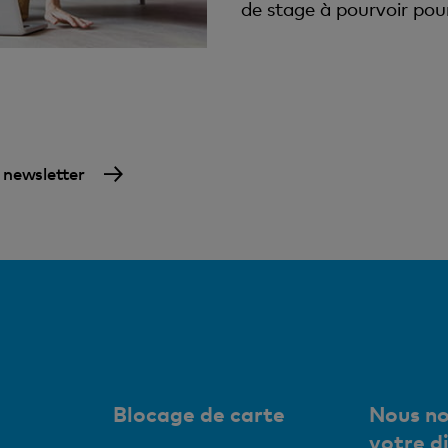
de stage à pourvoir pour
a newsletter
Blocage de carte
Nous no
votre d