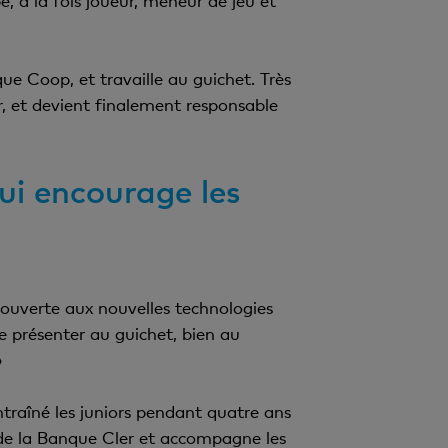
 à la fois joueur, meneur de jeu et
ue Coop, et travaille au guichet. Très
ur, et devient finalement responsable
ui encourage les
 ouverte aux nouvelles technologies
se présenter au guichet, bien au
»
traîné les juniors pendant quatre ans
 de la Banque Cler et accompagne les