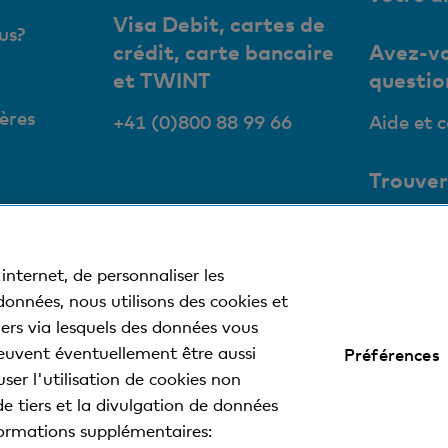
Visa Debit, cartes de
us?
crédit, carte bancaire
Avez-vo
et TWINT
questio
ères
+41 (0)800 88 99 66
Aide et 
Trouver
succurs
Nos succ
internet, de personnaliser les
bancoma
 données, nous utilisons des cookies et
tiers via lesquels des données vous
euvent éventuellement être aussi
Préférences
 légales
Déclaration de protection des données
Impressum
ser l'utilisation de cookies non
de tiers et la divulgation de données
nformations supplémentaires:
 la Basler Kantonalbank.