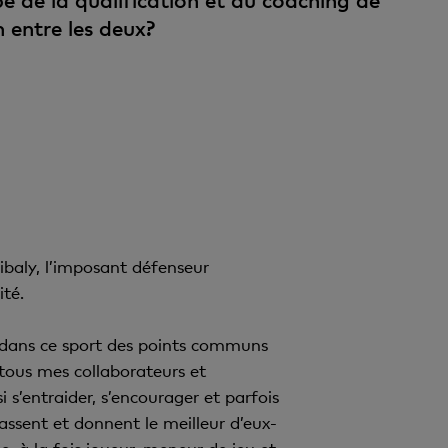
pe de la qualification et du coaching de
en entre les deux?
ibaly, l’imposant défenseur
ité.
t dans ce sport des points communs
 tous mes collaborateurs et
i s’entraider, s’encourager et parfois
assent et donnent le meilleur d’eux-