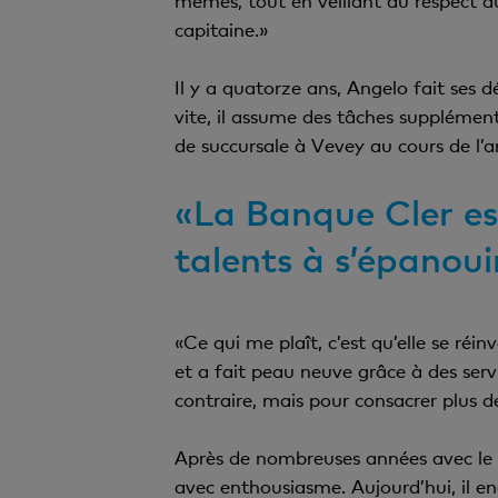
mêmes, tout en veillant au respect d
capitaine.»
Il y a quatorze ans, Angelo fait ses 
vite, il assume des tâches supplément
de succursale à Vevey au cours de l’
«La Banque Cler es
talents à s’épanoui
«Ce qui me plaît, c’est qu’elle se ré
et a fait peau neuve grâce à des serv
contraire, mais pour consacrer plus de
Après de nombreuses années avec le b
avec enthousiasme. Aujourd’hui, il e