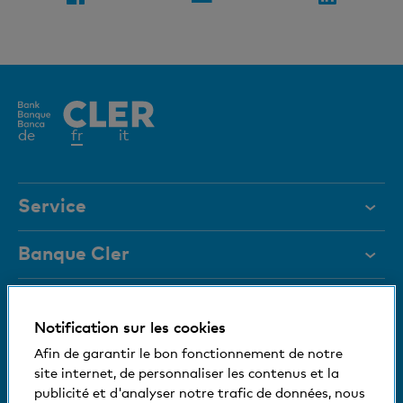
Elément
de
fr
it
actif
Service
Aide et contact
Banque Cler
Documents
Qui sommes-nous?
Blocage de carte
Magazine
Notification sur les cookies
Investisseurs
Nous nous tenons à votre disposition
Afin de garantir le bon fonctionnement de notre
Organes de direction
Emplois et carrières
site internet, de personnaliser les contenus et la
Medias
Informations relatives à la banque
publicité et d'analyser notre trafic de données, nous
+41 (0)800 88 99 66