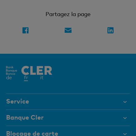
Partagez la page
Elément
de
fr
it
actif
Service
Aide et contact
Banque Cler
Documents
Qui sommes-nous?
Blocage de carte