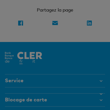
Partagez la page
Elément
de
fr
it
actif
Service
Aide et contact
Blocage de carte
Documents