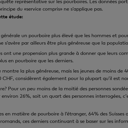
uête représentative sur les pourboires. Les données porte
 principe du «service compris» ne s’applique pas.
ette étude:
énérale un pourboire plus élevé que les hommes et pour 
e s’avère par ailleurs être plus généreuse que la populatio
 ont une propension plus grande à donner que leurs com
s en pourboire que les derniers.
se montre la plus généreuse, mais les jeunes de moins de
 CHF, considèrent également pour la plupart qu’il est no
e? Pour un peu moins de la moitié des personnes sondées,
ur environ 26%, soit un quart des personnes interrogées, c
ues en matière de pourboire à l’étranger, 64% des Suisses 
mands, ces derniers continuant à se baser sur les inform