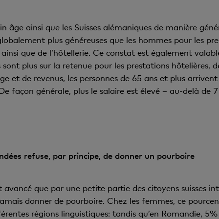
in âge ainsi que les Suisses alémaniques de manière génér
lobalement plus généreuses que les hommes pour les prest
e ainsi que de l’hôtellerie. Ce constat est également valab
ont plus sur la retenue pour les prestations hôtelières, d
âge et de revenus, les personnes de 65 ans et plus arriven
e façon générale, plus le salaire est élevé – au-delà de 7
ndées refuse, par principe, de donner un pourboire
 avancé que par une petite partie des citoyens suisses in
jamais donner de pourboire. Chez les femmes, ce pource
fférentes régions linguistiques: tandis qu’en Romandie, 5