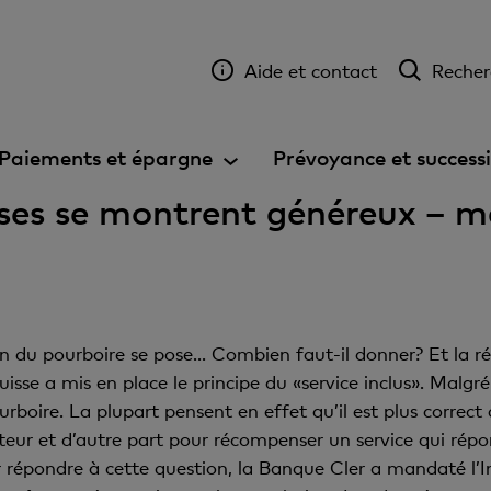
Aide et contact
Recher
Paiements et épargne
Prévoyance et success
isses se montrent généreux – m
n du pourboire se pose... Combien faut-il donner? Et la rép
sse a mis en place le principe du «service inclus». Malgré 
boire. La plupart pensent en effet qu’il est plus correct
cteur et d’autre part pour récompenser un service qui répo
épondre à cette question, la Banque Cler a mandaté l’In