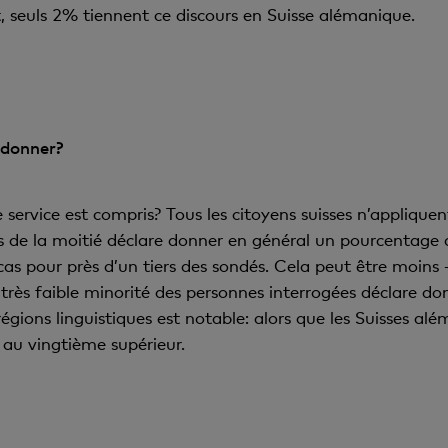
t, seuls 2% tiennent ce discours en Suisse alémanique.
 donner?
 service est compris? Tous les citoyens suisses n’appliqu
s de la moitié déclare donner en général un pourcentage 
cas pour près d’un tiers des sondés. Cela peut être moin
très faible minorité des personnes interrogées déclare d
 régions linguistiques est notable: alors que les Suisses a
t au vingtième supérieur.