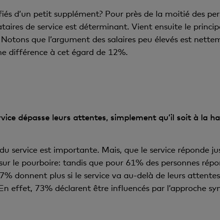
ifiés d’un petit supplément? Pour près de la moitié des per
ataires de service est déterminant. Vient ensuite le princ
 Notons que l’argument des salaires peu élevés est nette
ne différence à cet égard de 12%.
rvice dépasse leurs attentes, simplement qu’il soit à la h
 du service est importante. Mais, que le service réponde jus
 sur le pourboire: tandis que pour 61% des personnes rép
7% donnent plus si le service va au-delà de leurs attente
En effet, 73% déclarent être influencés par l’approche s