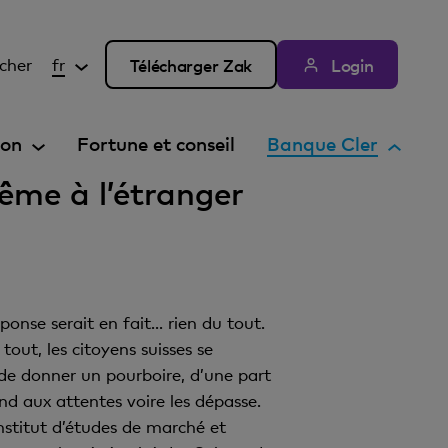
cher
fr
Télécharger Zak
Login
E
ion
Fortune et conseil
Banque Cler
l
ême à l’étranger
é
m
e
n
t
onse serait en fait... rien du tout.
a
tout, les citoyens suisses se
c
 de donner un pourboire, d’une part
t
nd aux attentes voire les dépasse.
i
stitut d’études de marché et
f