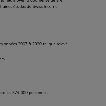
evenu net moyen a augmenté de 8%
chaines études du Swiss Income
.
es années 2007 à 2020 tel que relevé
HF.
se les 374 000 personnes.