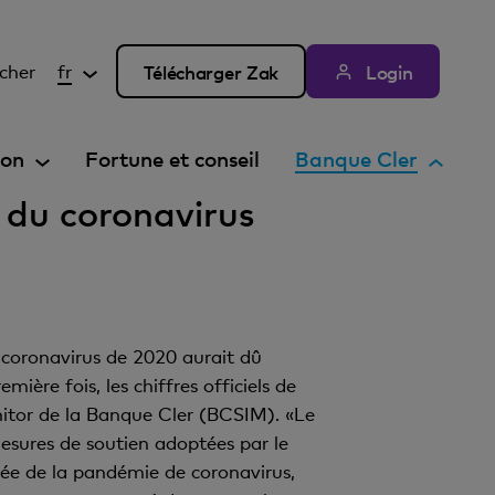
cher
fr
Télécharger Zak
Login
E
ion
Fortune et conseil
Banque Cler
l
 du coronavirus
é
m
e
n
t
e coronavirus de 2020 aurait dû
a
ère fois, les chiffres officiels de
c
nitor de la Banque Cler (BCSIM). «Le
t
esures de soutien adoptées par le
i
ée de la pandémie de coronavirus,
f