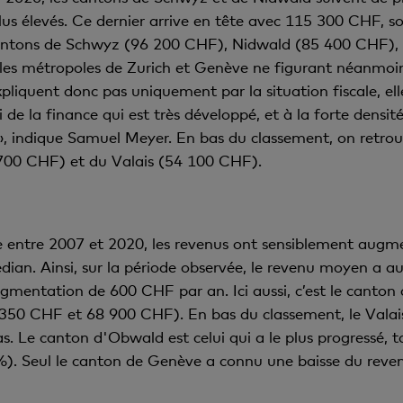
us élevés. Ce dernier arrive en tête avec 115 300 CHF, s
 cantons de Schwyz (96 200 CHF), Nidwald (85 400 CHF)
s métropoles de Zurich et Genève ne figurant néanmoins 
pliquent donc pas uniquement par la situation fiscale, ell
de la finance qui est très développé, et à la forte densité
», indique Samuel Meyer. En bas du classement, on retrouv
4 700 CHF) et du Valais (54 100 CHF).
e entre 2007 et 2020, les revenus ont sensiblement augme
ian. Ainsi, sur la période observée, le revenu moyen a 
entation de 600 CHF par an. Ici aussi, c’est le canton d
1 350 CHF et
68 900 CHF).
En bas du classement, le Valai
s. Le canton d'Obwald est celui qui a le plus progressé,
. Seul le canton de Genève a connu une baisse du reve