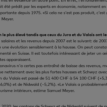
 mis en évidence un autre point. En effet, l'effondrement
ait été prédit par les experts en économie, notamment en r
portante depuis 1975. «Si cela ne s'est pas produit, c'es
l Meyer.
le plus élevé tandis que ceux du Jura et du Valais ont l
es salaires et les revenus depuis 2007 est le suivant: de 2
u une évolution sensiblement à la hausse. On peut const
enté en Suisse. Il est toutefois intéressant de jeter un œil
tes apparaissent.
coronavirus n'a certes pas entraîné de baisse des revenus,
gue nettement avec les plus fortes hausses et Schwyz avec 
 du Valais est passé de 51 400 CHF à 54 100 CHF (+5,3%)
–6,0%) et de Nidwald (–5,2%). «Le Valais a probablement
ourisme intérieur», estime Samuel Meyer.
 2020, les cantons de Schwyz et de Nidwald suivent de pr