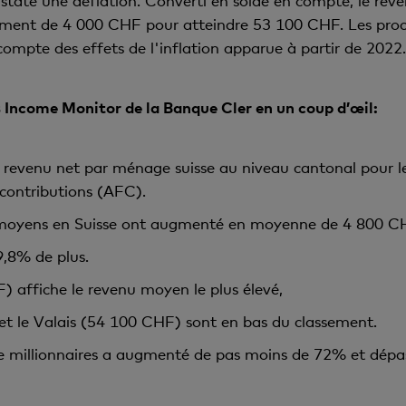
staté une déflation. Converti en solde en compte, le r
ement de 4 000 CHF pour atteindre 53 100 CHF. Les pro
ompte des effets de l'inflation apparue à partir de 2022
s Income Monitor de la Banque Cler en un coup d’œil:
le revenu net par ménage suisse au niveau cantonal pour l
 contributions (AFC).
s moyens en Suisse ont augmenté en moyenne de
4 800 C
,8% de plus.
 affiche le revenu moyen le plus élevé,
et le Valais (54 100 CHF) sont en bas du classement.
e millionnaires a augmenté de pas moins de 72% et dépas