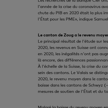
Les recherches de la Banque Cler ont
l'année de la crise du coronavirus av
chute du PIB en 2020 était la plus im
l'État pour les PME», indique Samue
Le canton de Zoug a le revenu moyen 
Le principal résultat de l'étude sur l
2020, les revenus en Suisse ont conn
en 2020, les inégalités n'ont pas augm
là encore, des différences passionnan
À l'échelle de la Suisse, la crise du 
sein des cantons. Le Valais se distin
2020, le revenu moyen dans le canton
baisse dans les cantons de Schwyz (
mesures de soutien de l'État et du t
Malgré la baisse du revenu moyen en