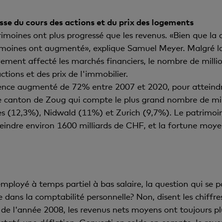
usse du cours des actions et du prix des logements
rimoines ont plus progressé que les revenus. «Bien que la 
imoines ont augmenté», explique Samuel Meyer. Malgré la c
vement affecté les marchés financiers, le nombre de mill
ctions et des prix de l'immobilier.
ence augmenté de 72% entre 2007 et 2020, pour atteind
le canton de Zoug qui compte le plus grand nombre de mil
es (12,3%), Nidwald (11%) et Zurich (9,7%). Le patrimoin
eindre environ 1600 milliards de CHF, et la fortune moy
employé à temps partiel à bas salaire, la question qui se 
se dans la comptabilité personnelle? Non, disent les chiffr
 de l'année 2008, les revenus nets moyens ont toujours pl