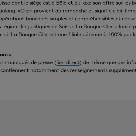
e dont le siège est à Bâle et qui axe son offre sur les bes
anking. «Cler» provient du romanche et signifie clair, lim
érations bancaires simples et compréhensibles et conseille 
 régions linguistiques de Suisse. La Banque Cler a lancé pa
rché. La Banque Cler est une filiale détenue à 100% par 
tants
communiqués de presse (
lien direct
) de même que des infor
es contiennent notamment des renseignements supplémentair