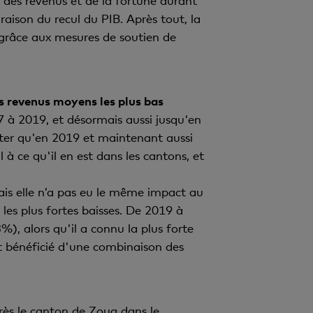
 des revenus et de la fortune durant
aison du recul du PIB. Après tout, la
t grâce aux mesures de soutien de
es revenus moyens les plus bas
007 à 2019, et désormais aussi jusqu'en
ater qu'en 2019 et maintenant aussi
 à ce qu'il en est dans les cantons, et
 mais elle n’a pas eu le même impact au
les plus fortes baisses. De 2019 à
, alors qu'il a connu la plus forte
 bénéficié d'une combinaison des
ès le canton de Zoug dans le