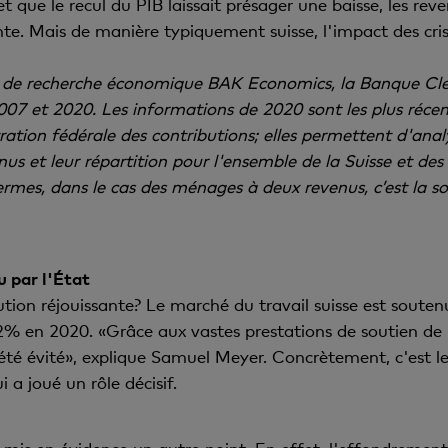
et que le recul du PIB laissait présager une baisse, les r
nte. Mais de manière typiquement suisse, l'impact des cri
sse de recherche économique BAK Economics, la Banque Cler
2007 et 2020. Les informations de 2020 sont les plus réce
ration fédérale des contributions; elles permettent d'anal
enus et leur répartition pour l'ensemble de la Suisse et des
rmes, dans le cas des ménages à deux revenus, c’est la s
u par l'État
ution réjouissante? Le marché du travail suisse est soutenu 
% en 2020. «Grâce aux vastes prestations de soutien de 
 été évité», explique Samuel Meyer. Concrètement, c'est l
 a joué un rôle décisif.