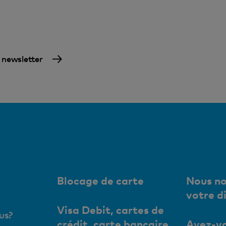
a newsletter
Blocage de carte
Nous no
votre d
Visa Debit, cartes de
us?
crédit, carte bancaire
Avez-vo