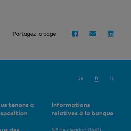
Partagez la page
Elément
de
fr
it
actif
us tenons à
Informations
isposition
relatives à la banque
us des
N° de clearing 8440