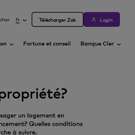
cher
fr
Télécharger Zak
Login
ion
Fortune et conseil
Banque Cler
propriété?
isager un logement en
ncement? Quelles conditions
che à suivre.