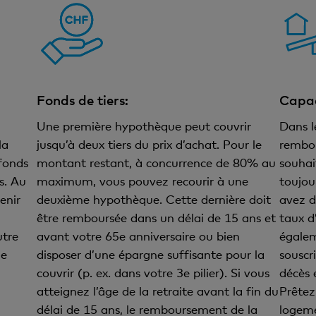
Fonds de tiers:
Capac
Une première hypothèque peut couvrir
Dans l
la
jusqu’à deux tiers du prix d’achat. Pour le
rembou
 fonds
montant restant, à concurrence de 80% au
souhai
s. Au
maximum, vous pouvez recourir à une
toujou
enir
deuxième hypothèque. Cette dernière doit
avez d
être remboursée dans un délai de 15 ans et
taux d
utre
avant votre 65e anniversaire ou bien
égalem
de
disposer d’une épargne suffisante pour la
souscr
couvrir (p. ex. dans votre 3e pilier). Si vous
décès 
atteignez l’âge de la retraite avant la fin du
Prêtez
délai de 15 ans, le remboursement de la
logeme