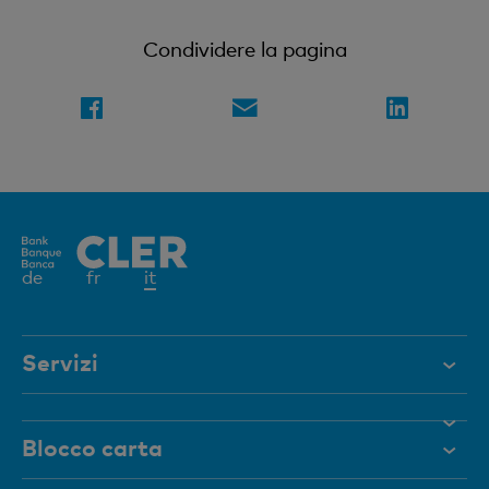
Condividere la pagina
Elemento
de
fr
it
attivo
Servizi
Aiuto e contatto
Blocco carta
Documenti