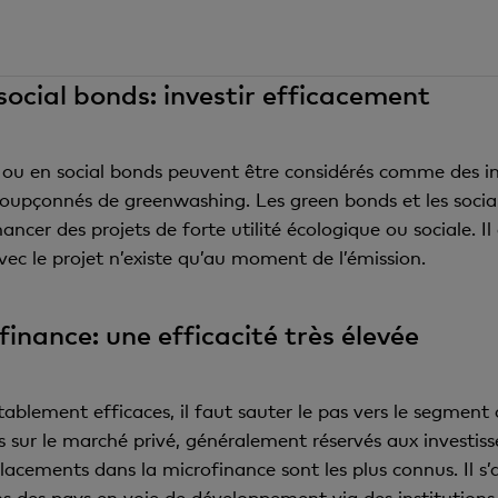
ocial bonds: investir efficacement
 ou en social bonds peuvent être considérés comme des in
 soupçonnés de greenwashing. Les green bonds et les socia
ncer des projets de forte utilité écologique ou sociale. Il 
 avec le projet n’existe qu’au moment de l’émission.
inance: une efficacité très élevée
tablement efficaces, il faut sauter le pas vers le segment
 sur le marché privé, généralement réservés aux investisse
placements dans la microfinance sont les plus connus. Il s’
s des pays en voie de développement via des institutions