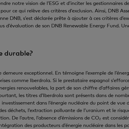
ndre notre vision de l’ESG et d’inciter les gestionnaires
 pour ce qui relève des critères d’exclusion. Ainsi, DNB 
ne DNB, s’est déclarée prête à ajouter à ces critères d’ex
essus d’évaluation de son DNB Renewable Energy Fund. Un
le durable?
 demeure exceptionnel. En témoigne l’exemple de l’énergie
rises comme Iberdrola. Si le prestataire espagnol s’efforc
énergies renouvelables, la part de son chiffre d’affaires gé
urtant, les titres d’Iberdrola sont présents dans de nombr
 investissement dans l’énergie nucléaire du point de vue d
es déchets, l’extraction polluante de l’uranium et le risq
ion. De l’autre, l’absence d’émissions de CO₂ est consi
égration des producteurs d’énergie nucléaire dans les po