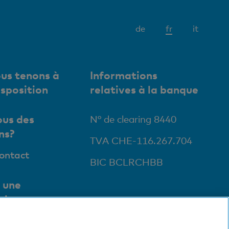
Elément
de
fr
it
actif
us tenons à
Informations
isposition
relatives à la banque
us des
N° de clearing 8440
ns?
TVA CHE-116.267.704
contact
BIC BCLRCHBB
 une
ale
ursales et