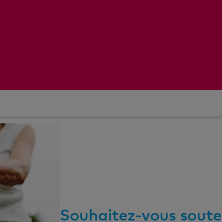
4
5
6
7
8
Souhaitez-vous souten