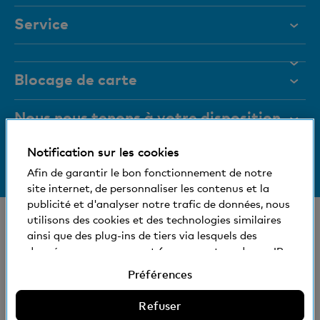
Service
Aide et contact
Blocage de carte
Documents
Magazine
Nous nous tenons à votre disposition
Organes de direction
Notification sur les cookies
Informations relatives à la banque
+41 (0)800 88 99 66
Medias
Afin de garantir le bon fonctionnement de notre
Aide et contact
site internet, de personnaliser les contenus et la
Social et compatible avec l'environnement
publicité et d'analyser notre trafic de données, nous
© Banque Cler
utilisons des cookies et des technologies similaires
ainsi que des plug-ins de tiers via lesquels des
Nos succursales et bancomats
Conditions juridiques et mentions légales
données vous concernant (comme votre adresse IP,
Déclaration de protection des données
par exemple) peuvent éventuellement être aussi
Préférences
Impressum
transmises à l'étranger. Vous pouvez accepter ou
refuser l'utilisation de cookies non nécessaires et de
Refuser
La Banque Cler est une filiale détenue à 100% par
technologies similaires, de plug-ins de tiers et la