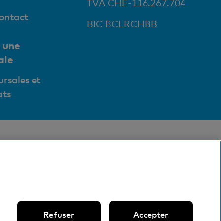
TVA CHE-116.267.704
contact
BIC BCLRCHBB
 une
ale
ursales et
ts
Refuser
Accepter