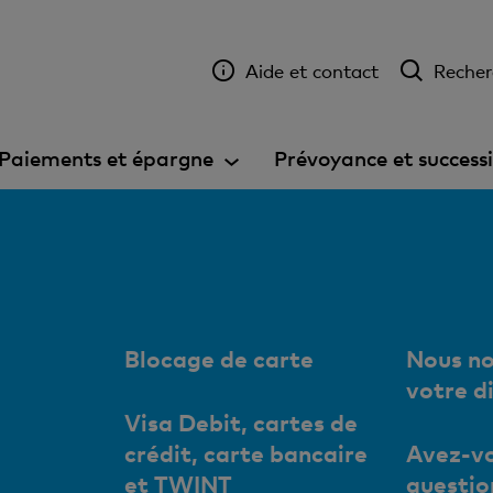
Aide et contact
Recher
Paiements et épargne
Prévoyance et success
Blocage de carte
Nous no
votre d
Visa Debit, cartes de
crédit, carte bancaire
Avez-vo
et TWINT
questio