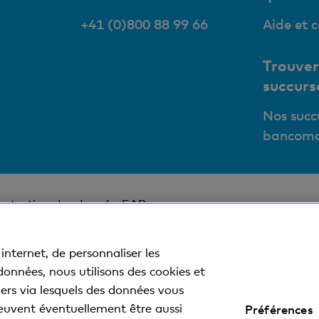
+41 (0)800 88 99 66
Aide et 
Trouver
succurs
Nos succ
bancoma
rotection des données
EAR
internet, de personnaliser les
 données, nous utilisons des cookies et
tiers via lesquels des données vous
euvent éventuellement être aussi
Préférences