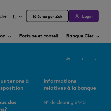
cher
fr
Télécharger Zak
Login
ion
Fortune et conseil
Banque Cler
Elément
de
fr
it
actif
us tenons à
Informations
isposition
relatives à la banque
us des
N° de clearing 8440
ns?