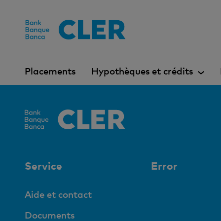
Accesskeys
Placements
Hypothèques et crédits
Service
Error
Aide et contact
Documents