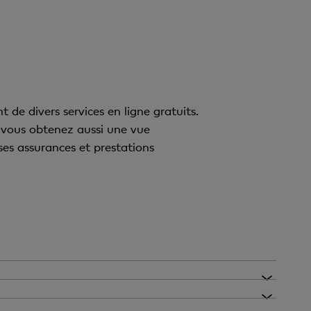
de divers services en ligne gratuits.
; vous obtenez aussi une vue
ses assurances et prestations
ièrement à l’étranger.
 parfaite vue d’ensemble de ses dépenses, des