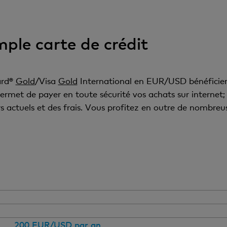
mple carte de crédit
ard®
Gold
/Visa
Gold
International en EUR/USD bénéficient 
permet de payer en toute sécurité vos achats sur internet
 actuels et des frais. Vous profitez en outre de nombreu
Vous êtes âgé d’au moins 18 ans et vous rendez régul
Services en ligne gratuits:
one
pour disposer d’une
200 EUR/USD par an