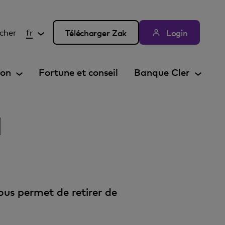
cher
fr
Télécharger Zak
Login
ion
Fortune et conseil
Banque Cler
d
ous permet de retirer de