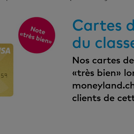
Cartes d
du clas
Nos cartes de
«très bien» lo
moneyland.ch 
clients de cet