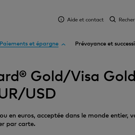
Aide et contact
Recher
E
Paiements et épargne
Prévoyance et success
l
é
m
ard® Gold/Visa Gol
e
n
 EUR/USD
t
a
c
t
 ou en euros, acceptée dans le monde entier, v
i
er par carte.
f