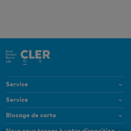
Elément
de
fr
it
actif
Service
Aide et contact
Service
Documents
Digital Banking
Blocage de carte
Magazine
Aide et contact
Nous nous tenons à votre disposition