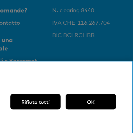
domande?
N. clearing 8440
contatto
IVA CHE-116.267.704
BIC BCLRCHBB
 una
ale
li e Bancomat
Rifiuta tutti
OK