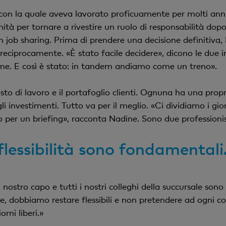
 con la quale aveva lavorato proficuamente per molti anni 
ità per tornare a rivestire un ruolo di responsabilità dopo
n job sharing. Prima di prendere una decisione definitiva
si reciprocamente. «È stato facile decidere», dicono le due 
e. E così è stato: in tandem andiamo come un treno».
 di lavoro e il portafoglio clienti. Ognuna ha una propri
i investimenti. Tutto va per il meglio. «Ci dividiamo i gior
o per un briefing», racconta Nadine. Sono due profession
lessibilità sono fondamentali
l nostro capo e tutti i nostri colleghi della succursale so
, dobbiamo restare flessibili e non pretendere ad ogni co
orni liberi.»