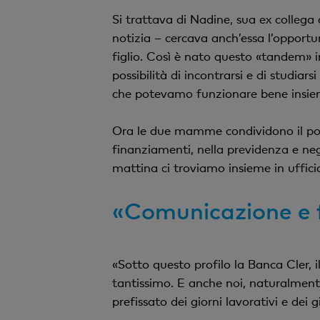
Si trattava di Nadine, sua ex collega
notizia – cercava anch’essa l’opportun
figlio. Così è nato questo «tandem» i
possibilità di incontrarsi e di studiar
che potevamo funzionare bene insiem
Ora le due mamme condividono il posto
finanziamenti, nella previdenza e negl
mattina ci troviamo insieme in uffici
«Comunicazione e f
«Sotto questo profilo la Banca Cler, i
tantissimo. E anche noi, naturalmente
prefissato dei giorni lavorativi e dei gi