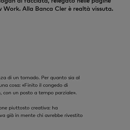
logan di facciata, relegato nelle pagine
v
w Work. Alla Banca Cler è realtà vissuta.
o
nza di un tornado. Per quanto sia al
una cosa: «Finito il congedo di
rò, con un posto a tempo parziale».
one piuttosto creativa: ha
va già in mente chi avrebbe rivestito