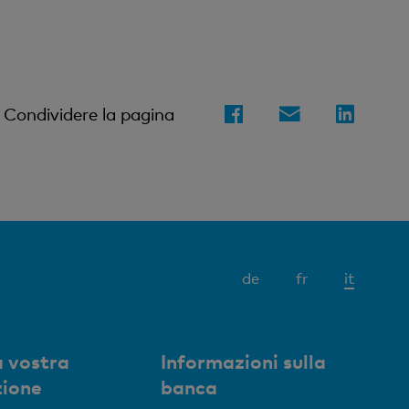
Condividere la pagina
Elemen
de
fr
it
attivo
 vostra
Informazioni sulla
zione
banca