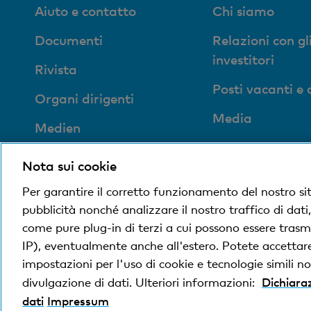
Aiuto e contatto
Chi siamo
Documenti
Relazioni con gl
investitori
Rivista
Posti vacanti e 
Organi dirigenti
Media
Medien
Blog
Impronta sociale ed
Nota sui cookie
ecologica
Per garantire il corretto funzionamento del nostro si
pubblicità nonché analizzare il nostro traffico di dati
come pure plug-in di terzi a cui possono essere trasme
© Banca Cler
Condizioni e avvisi giuridici
Dichiara
IP), eventualmente anche all'estero. Potete accettare,
impostazioni per l'uso di cookie e tecnologie simili non
Dichiaraz
divulgazione di dati. Ulteriori informazioni:
La Banca Cler SA è una società controllata al 100
dati
Impressum