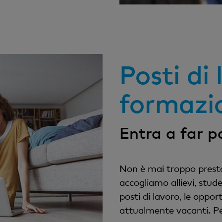
Posti di 
formazi
Entra a far p
Non è mai troppo presto 
accogliamo allievi, studen
posti di lavoro, le oppor
attualmente vacanti. Per