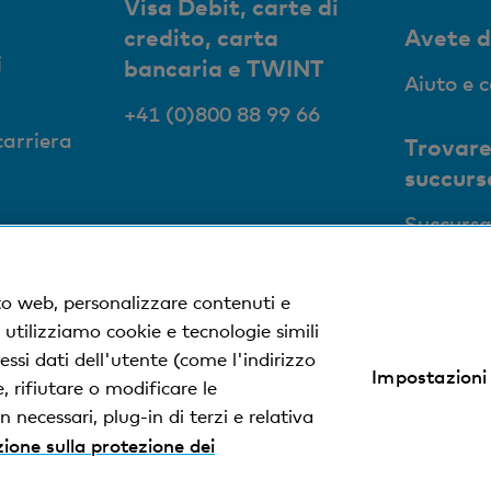
Visa Debit, carte di
credito, carta
Avete 
i
bancaria e TWINT
Aiuto e 
+41 (0)800 88 99 66
carriera
Trovare
succurs
Succursa
to web, personalizzare contenuti e
, utilizziamo cookie e tecnologie simili
ssi dati dell'utente (come l'indirizzo
Impostazioni
zione sulla protezione dei dati
Impressum
 rifiutare o modificare le
 necessari, plug-in di terzi e relativa
ione sulla protezione dei
% dalla Basler Kantonalbank.