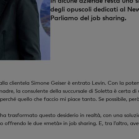
In alcune aziende resta uno s
degli opuscoli dedicati al Ne
Parliamo del job sharing.
 alla clientela Simone Geiser è entrato Levin. Con la pote
adre, la consulente della succursale di Soletta è certa di 
 perché quello che faccio mi piace tanto. Se possibile, pe
 ha trasformato questo desiderio in realtà, con una soluzi
frendo le due «metà» in job sharing. E, tra l’altro, ave