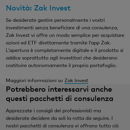
d’investimento di 1 CHF.
patrimonio, avete a disposizione l'
EasyTrading
della
consulente.
gestione patrimoniale della Banca Cler.
Novità: Zak Invest
Banca Cler oppure
Zak Invest
.
Con il mandato
«Focus Svizzera»
, il vostro
Richiedere una consulenza
Se desiderate gestire personalmente i vostri
patrimonio viene collocato prevalentemente in
EasyTrading della Banca Cler: effettuate
investimenti senza beneficiare di una consulenza,
aziende e categorie d’investimento in valuta
negoziazioni in autonomia nel Digital Banking
Zak Invest vi offre un modo semplice per acquistare
nazionale, con un chiaro orientamento al mercato
della Banca Cler e beneficiate sempre della
azioni ed ETF direttamente tramite l’app Zak.
domestico. Se apprezzate la possibilità di ottenere
possibilità di passare a un pacchetto di
L’apertura è completamente digitale e il prodotto si
profitti regolari, il mandato
«Focus Dividendi
consulenza.
addice soprattutto agli investitori che desiderano
Svizzera»
può essere la scelta adatta a voi:
costituire autonomamente il proprio portafoglio.
Zak Invest: effettuate negoziazioni in
nell’ambito di questa formula puntiamo su aziende
autonomia e in formato digitale, direttamente
elvetiche che si contraddistinguono per una
Maggiori informazioni su
Zak Invest
nell'app Zak.
distribuzione di dividendi solida.
Potrebbero interessarvi anche
questi pacchetti di consulenza
Non sapete identificare quale sia il mandato più
idoneo nel vostro caso? I nostri consulenti saranno
Apprezzate i consigli dei professionisti ma
lieti di riservarvi del tempo per un colloquio
desiderate decidere da soli la rotta da seguire. I
personale.
nostri pacchetti di consulenza vi offrono tutto ciò