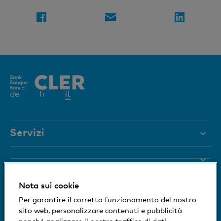
Elemento
de
fr
it
attivo
Servizi
Aiuto e contatto
Blocco carta
Documenti
Nota sui cookie
Rivista
Siamo a vostra disposizione
Per garantire il corretto funzionamento del nostro
sito web, personalizzare contenuti e pubblicità
Organi dirigenti