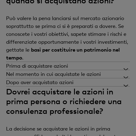
quando si acquistano azioni?
Può valere la pena lanciarsi sul mercato azionario
soprattutto se prima ci si è preparati a dovere. Se
conoscete i vostri obiettivi, sapete stimare i rischi e
differenziate opportunamente i vostri investimenti,
gettate le
basi per costituire un patrimonio nel
tempo
.
Prima di acquistare azioni
Definite gli obiettivi:
riflettete in merito agli
Nel momento in cui acquistate le azioni
obiettivi che volete perseguire, alla quantità di
Badate alla diversificazione:
distribuite il vostro
Dopo aver acquistato azioni
capitale che intendete allocare e a quanto è
Dovrei acquistare le azioni in
capitale su più imprese, settori o paesi per
Monitoratene l’andamento:
tenete d’occhio il
spiccata la vostra propensione al rischio.
diversificare in ottica di rischio. A questo scopo
vostro deposito, così da poter reagire se ve ne
prima persona o richiedere una
andrebbero inseriti in portafoglio anche fondi o
fosse necessità.
Aprite un deposito:
il presupposto per
consulenza professionale?
ETF.
effettuare compravendite di azioni è disporre di
Pensate in ottica di lungo termine:
in genere,
un deposito titoli presso una banca o un broker
Tenete d’occhio i costi:
considerate le
quando si investe in azioni, le maggiori
La decisione se acquistare le azioni in prima
online.
commissioni d’acquisto, i costi di deposito e le
opportunità si possono cogliere conservando i