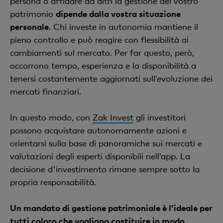
persona o affidare ad altri la gestione del vostro
possibili commissioni sul cambio per le azioni
titoli per anni. Le fluttuazioni di breve termine
Effettuate verifiche sulle imprese:
conducete
patrimonio
dipende dalla vostra situazione
estere.
fanno parte del gioco.
ricerche riguardo a situazione economica,
personale
. Chi investe in autonomia mantiene il
posizione sul mercato e prospettive delle
Scegliete il momento:
le azioni vengono
Mantenete la calma:
un approccio strategico
pieno controllo e può reagire con flessibilità ai
imprese in cui intendete investire.
negoziate durante gli orari di apertura delle
come «buy and hold», che prevede di conservare
cambiamenti sul mercato. Per far questo, però,
rispettive borse.
le azioni per anni, può aiutare a «mettere da
occorrono tempo, esperienza e la disponibilità a
Utilizzate gli indicatori:
valori come il rapporto
parte» le emozioni e ad adottare un’ottica di
tenersi costantemente aggiornati sull’evoluzione dei
corso/utile (P/E) o il rendimento da dividendi
lungo termine.
mercati finanziari.
possono aiutare a valutare meglio le azioni.
In questo modo, con
Zak Invest
gli investitori
possono acquistare autonomamente azioni e
orientarsi sulla base di panoramiche sui mercati e
valutazioni degli esperti disponibili nell’app. La
decisione d'investimento rimane sempre sotto la
propria responsabilità.
Un mandato di gestione patrimoniale è l’ideale per
tutti coloro che vogliono costituire in modo