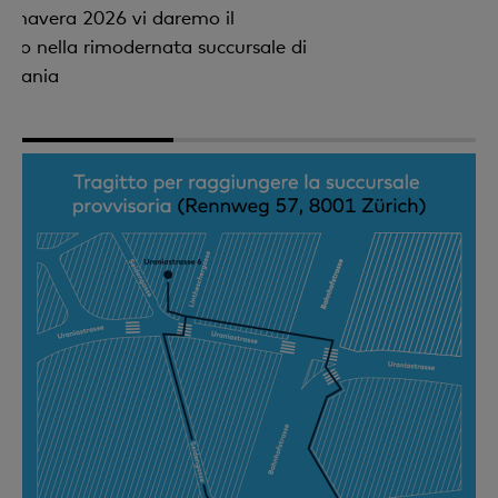
primavera 2026 vi daremo il
uto nella rimodernata succursale di
 Urania
1
2
3