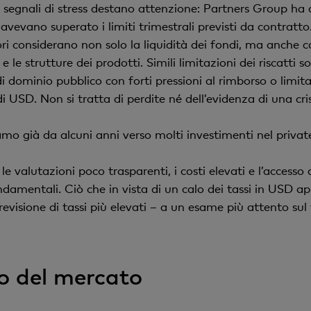
 segnali di stress destano attenzione: Partners Group ha do
vevano superato i limiti trimestrali previsti da contratto. 
ri considerano non solo la liquidità dei fondi, ma anche co
a e le strutture dei prodotti. Simili limitazioni dei riscat
i di dominio pubblico con forti pressioni al rimborso o limi
 USD. Non si tratta di perdite né dell’evidenza di una cr
mo già da alcuni anni verso molti investimenti nel privat
à, le valutazioni poco trasparenti, i costi elevati e l’accesso
damentali. Ciò che in vista di un calo dei tassi in USD a
revisione di tassi più elevati – a un esame più attento sul 
 del mercato