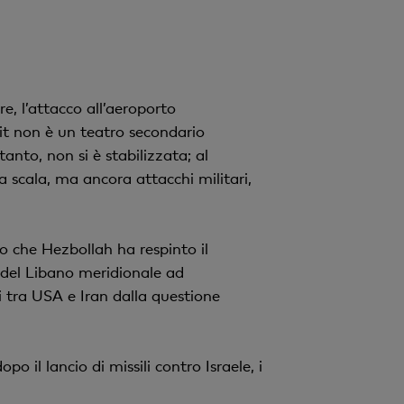
e, l’attacco all’aeroporto
ait non è un teatro secondario
anto, non si è stabilizzata; al
a scala, ma ancora attacchi militari,
o che Hezbollah ha respinto il
tà del Libano meridionale ad
 tra USA e Iran dalla questione
opo il lancio di missili contro Israele, i