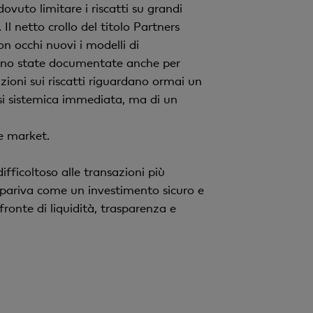
vuto limitare i riscatti su grandi
Il netto crollo del titolo Partners
n occhi nuovi i modelli di
ti sono state documentate anche per
tazioni sui riscatti riguardano ormai un
isi sistemica immediata, ma di un
e market.
 difficoltoso alle transazioni più
ppariva come un investimento sicuro e
fronte di liquidità, trasparenza e