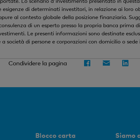
 riportate. Lo scenario d'investimento presentato in ques
esigenze di determinati investitori, in relazione ai loro o
ppure al contesto globale della posizione finanziaria. Su
la consulenza di un esperto presso la propria banca prima d
investimenti. Le presenti informazioni sono destinate escl
é a società di persone e corporazioni con domicilio o sede 
Condividere la pagina
Blocco carta
Siamo a