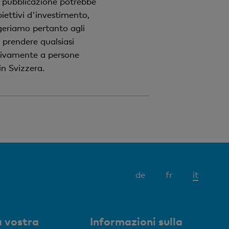
ta pubblicazione potrebbe
biettivi d'investimento,
ggeriamo pertanto agli
i prendere qualsiasi
usivamente a persone
in Svizzera.
Elemen
de
fr
it
attivo
 vostra
Informazioni sulla