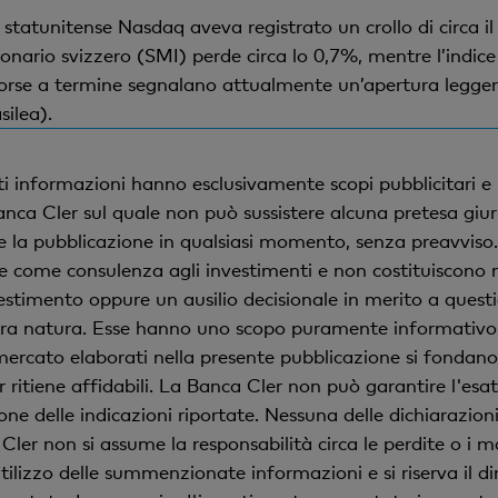
 statunitense Nasdaq aveva registrato un crollo di circa i
nario svizzero (SMI) perde circa lo 0,7%, mentre l’indice
 borse a termine segnalano attualmente un’apertura legger
silea).
i informazioni hanno esclusivamente scopi pubblicitari e
anca Cler sul quale non può sussistere alcuna pretesa giur
 la pubblicazione in qualsiasi momento, senza preavviso
e come consulenza agli investimenti e non costituiscono n
timento oppure un ausilio decisionale in merito a questio
ltra natura. Esse hanno uno scopo puramente informativo. L
 di mercato elaborati nella presente pubblicazione si fondan
 ritiene affidabili. La Banca Cler non può garantire l'esa
one delle indicazioni riportate. Nessuna delle dichiarazio
ler non si assume la responsabilità circa le perdite o i 
utilizzo delle summenzionate informazioni e si riserva il di