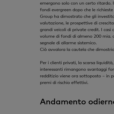
emergono solo con un certo ritardo. I
fondi evergreen dopo che le richieste a
Group ha dimostrato che gli investito
valutazione, le prospettive di crescit
grandi veicoli di private credit. I cas
volume di fondi di almeno 200 mia. di
segnale di allarme sistemico.
Ciò avvalora la cautela che dimostria
Per i clienti privati, la scarsa liquidit
interessanti rimangono svantaggi fon
redditizio viene ora sottoposto – in p
premi di rischio effettivi.
Andamento odierno