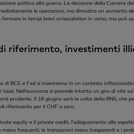
izione politica alla guerra. La decisione della Camera dei 
mmediatamente le operazioni, ma dimostra un aumento dell
uò fermare in tempi brevi un’escalation in corso, ma può 
 riferimento, investimenti illi
te di BCE e Fed si inseriranno in un contesto inflazionistic
i tassi. Nell’eurozona si prevede intanto un giro di vite su
rrà prudente. Il 18 giugno sarà la volta della BNS, che pe
 di riferimento per il CHF a zero.
private equity e il private credit, l’adeguamento alle aspetta
no meno frequenti, le transazioni meno trasparenti e i pro