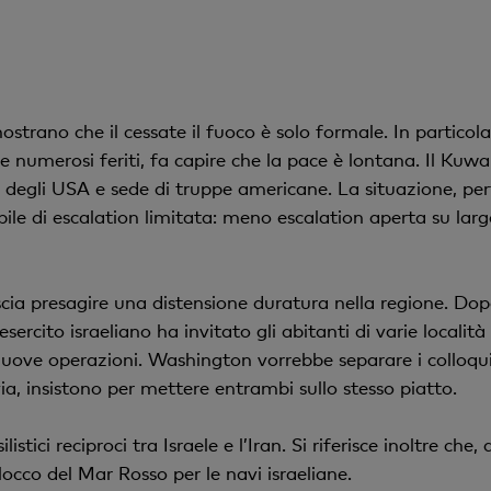
strano che il cessate il fuoco è solo formale. In particolar
e numerosi feriti, fa capire che la pace è lontana. Il Kuw
 degli USA e sede di truppe americane. La situazione, pert
bile di escalation limitata: meno escalation aperta su larg
cia presagire una distensione duratura nella regione. Dop
esercito israeliano ha invitato gli abitanti di varie locali
nuove operazioni. Washington vorrebbe separare i colloqui
ia, insistono per mettere entrambi sullo stesso piatto.
tici reciproci tra Israele e l’Iran. Si riferisce inoltre che, d
occo del Mar Rosso per le navi israeliane.