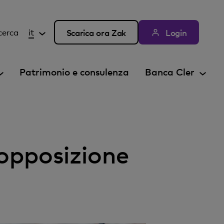
cerca
it
Scarica ora Zak
Login
Patrimonio e consulenza
Banca Cler
’opposizione