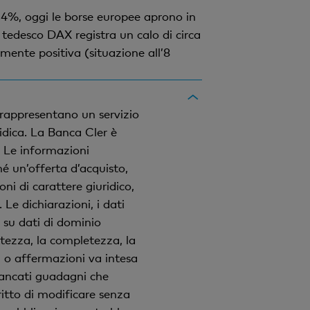
l 4%, oggi le borse europee aprono in
 tedesco DAX registra un calo di circa
mente positiva (situazione all’8
 rappresentano un servizio
idica. La Banca Cler è
. Le informazioni
é un’offerta d’acquisto,
ni di carattere giuridico,
e dichiarazioni, i dati
o su dati di dominio
ttezza, la completezza, la
ni o affermazioni va intesa
mancati guadagni che
ritto di modificare senza