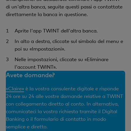
di un'altra banca, seguite questi passi o contattate
direttamente la banca in questione.
Aprite l'app TWINT dell'altra banca.
In alto a destra, cliccate sul simbolo del menu e
poi su «Impostazioni».
Nelle impostazioni, cliccate su «Eliminare
l'account TWINT».
Avete domande?
«Claire»
è la vostra consulente digitale e risponde
24 ore su 24 alle vostre domande relative a TWINT
con collegamento diretto al conto. In alternativa,
comunicateci la vostra richiesta tramite il Digital
Banking o il formulario di contatto in modo
semplice e diretto.