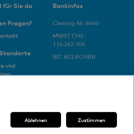
 für Sie da
Bankinfos
en Fragen?
Clearing-Nr. 8440
Kontakt
MWST CHE-
116.267.704
 Standorte
BIC BCLRCHBB
te und
aten
Ablehnen
Zustimmen