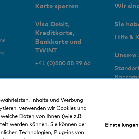
Karte sperren
Wir sind
Visa Debit,
Sie hab
Kreditkarte,
Hilfe & 
ns
Bankkarte und
TWINT
re
Unsere
+41 (0)800 88 99 66
Standor
Bancom
ewährleisten, Inhalte und Werbung
lysieren, verwenden wir Cookies und
n welche Daten von Ihnen (wie z.B.
ttelt werden können. Sie können der
Einstellungen
nweise
Datenschutzerklärung
Impressum
nlichen Technologien, Plug-ins von