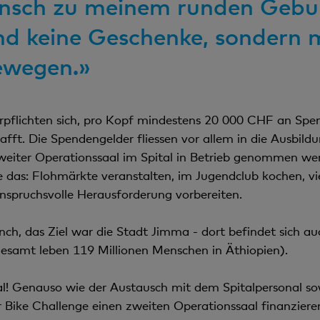
sch zu meinem runden Geburt
und keine Geschenke, sondern 
ewegen.»
rpflichten sich, pro Kopf mindestens 20 000 CHF an Spe
fft. Die Spendengelder fliessen vor allem in die Ausbild
eiter Operationssaal im Spital in Betrieb genommen werd
te das: Flohmärkte veranstalten, im Jugendclub kochen, vi
nspruchsvolle Herausforderung vorbereiten.
ch, das Ziel war die Stadt Jimma - dort befindet sich auc
gesamt leben 119 Millionen Menschen in Äthiopien).
al! Genauso wie der Austausch mit dem Spitalpersonal so
 Bike Challenge einen zweiten Operationssaal finanzier