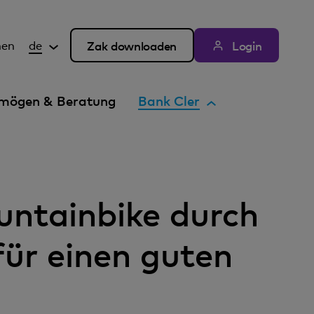
hen
de
Zak downloaden
Login
A
mögen & Beratung
Bank Cler
k
t
i
v
e
ntainbike durch
s
E
für einen guten
l
e
m
e