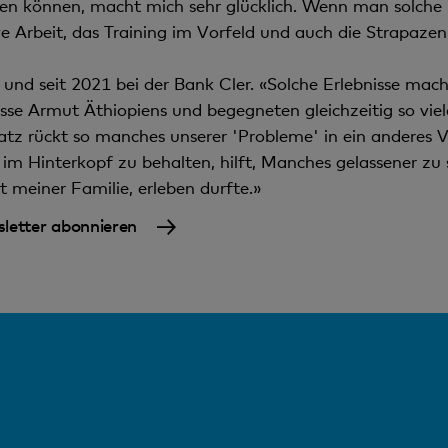
den können, macht mich sehr glücklich. Wenn man solche F
ve Arbeit, das Training im Vorfeld und auch die Strapazen
n und seit 2021 bei der Bank Cler. «Solche Erlebnisse ma
rosse Armut Äthiopiens und begegneten gleichzeitig so vie
tz rückt so manches unserer 'Probleme' in ein anderes V
m Hinterkopf zu behalten, hilft, Manches gelassener zu se
 meiner Familie, erleben durfte.»
letter abonnieren