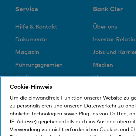
Service
Bank Cler
Hilfe & Kontakt
Über uns
Dokumente
Investor Relatio
Magazin
Jobs und Karrie
Führungsgremien
Medien
Medien
Blog
Cookie-Hinweis
Sozial und
Um die einwandfreie Funktion unserer Website zu g
umweltfreundlich
zu personalisieren und unseren Datenverkehr zu ana
ähnliche Technologien sowie Plug-ins von Dritten, a
IP-Adresse) gegebenenfalls auch ins Ausland übermi
© Bank Cler AG
Rechtliche Bedingungen und Hi
Verwendung von nicht erforderlichen Cookies und äh