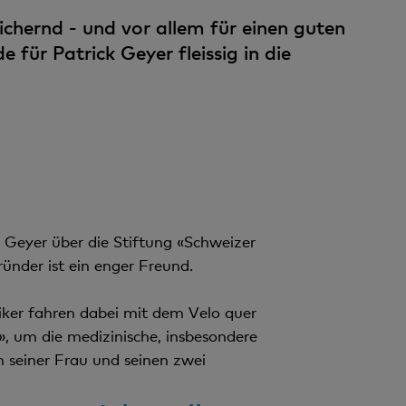
n
eichernd - und vor allem für einen guten
t
für Patrick Geyer fleissig in die
k Geyer über die Stiftung «Schweizer
ründer ist ein enger Freund.
Biker fahren dabei mit dem Velo quer
», um die medizinische, insbesondere
n seiner Frau und seinen zwei