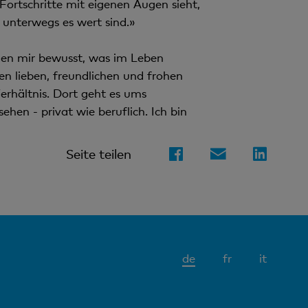
ortschritte mit eigenen Augen sieht,
 unterwegs es wert sind.»
chen mir bewusst, was im Leben
len lieben, freundlichen und frohen
erhältnis. Dort geht es ums
hen - privat wie beruflich. Ich bin
Seite teilen
Aktives
de
fr
it
Element