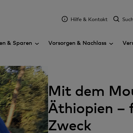
Hilfe & Kontakt
Suc
en & Sparen
Vorsorgen & Nachlass
Ver
Mit dem Mou
Äthiopien – 
Zweck