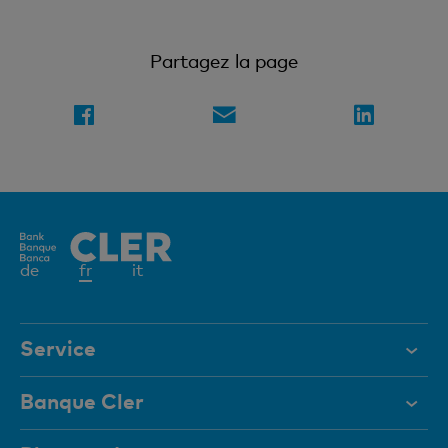
Partagez la page
Elément
de
fr
it
actif
Service
Aide et contact
Banque Cler
Documents
Qui sommes-nous?