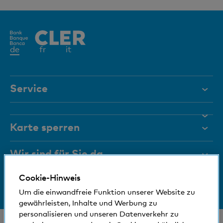
Aktives
de
fr
it
Element
Service
Hilfe & Kontakt
Karte sperren
Dokumente
Magazin
Wir sind für Sie da
Führungsgremien
Cookie-Hinweis
Bankinfos
+41 (0)800 88 99 66
Medien
Um die einwandfreie Funktion unserer Website zu
Hilfe & Kontakt
gewährleisten, Inhalte und Werbung zu
Sozial und umweltfreundlich
personalisieren und unseren Datenverkehr zu